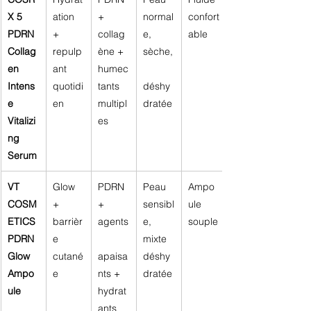
X 5 
ation 
+ 
normal
confort
PDRN 
+ 
collag
e, 
able
Collag
repulp
ène + 
sèche,
en 
ant 
humec
Intens
quotidi
tants 
déshy
e 
en
multipl
dratée
Vitalizi
es
ng 
Serum
VT 
Glow 
PDRN 
Peau 
Ampo
COSM
+ 
+ 
sensibl
ule 
ETICS 
barrièr
agents
e, 
souple
PDRN 
e 
mixte 
Glow 
cutané
apaisa
déshy
Ampo
e
nts + 
dratée
ule
hydrat
ants