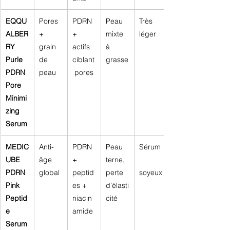
EQQU
Pores 
PDRN 
Peau 
Très 
ALBER
+ 
+ 
mixte 
léger
RY 
grain 
actifs 
à 
Purle 
de 
ciblant
grasse
PDRN 
peau
 pores
Pore 
Minimi
zing 
Serum
MEDIC
Anti-
PDRN 
Peau 
Sérum
UBE 
âge 
+ 
terne, 
PDRN 
global
peptid
perte 
soyeux
Pink 
es + 
d’élasti
Peptid
niacin
cité
e 
amide
Serum