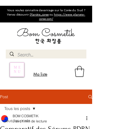
Vous voulez connaître davantage sur la Corée du Sud ?
Venez découvrir
Planète_coree
ou
https://www.planete-
coree.com/
ME
NU
Ma liste
Post
Tous les posts
BOM COSMETIK
Tous les posts
2 avr.
1 min de lecture