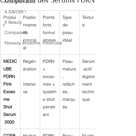
Comparatif des Sérums PDRN
NOS MARQUES
A SAVOIR !
Produi
Positio
Points 
Type 
Textur
K Beauty
t
nneme
forts 
de 
e
Comparatifs
nt 
formul
peau 
princip
atoires
idéal
Kbeauty, exosome, medicube
al
MEDIC
Régén
PDRN 
Peau 
Sérum
UBE 
ération
+ 
mature
 actif 
PDRN 
exoso
, 
légère
Pink 
intensi
mes + 
relâch
ment 
Exoso
ve
systèm
ée, 
techni
me 
e shot 
marqu
que
Shot 
pénétr
ée
Serum
ant
 2000
COSR
Hydrat
PDRN 
Peau 
Fluide 