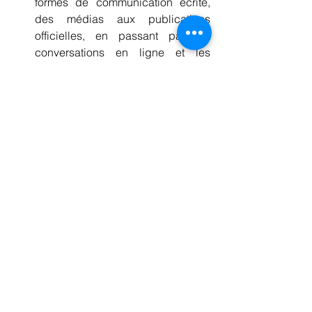
formes de communication écrite, 
des médias aux publications 
officielles, en passant par les 
conversations en ligne et les 
médias sociaux. Il est également 
utilisé sur les claviers d'ordinateurs 
et de téléphones, facilitant la 
saisie.
En résumé, ce qui rend la langue 
coréenne et le hangeul si spéciaux, 
c'est leur origine délibérée, leur 
simplicité, leur phonétique, leur impact 
sur l'alphabétisation et leur rôle en tant 
qu'élément central de la culture 
coréenne. Le hangeul est un exemple 
unique de la manière dont un système 
d'écriture peut être conçu pour servir 
au mieux les besoins de sa langue et 
de sa population.