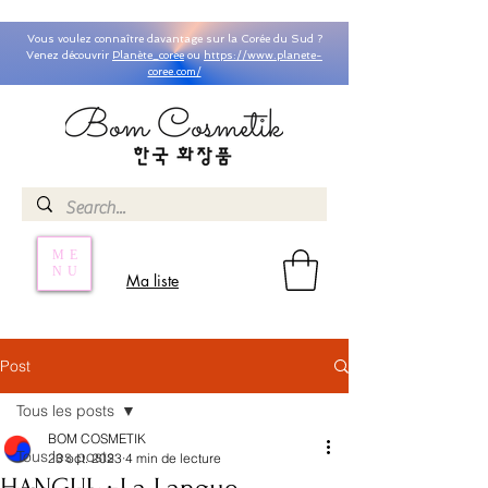
Vous voulez connaître davantage sur la Corée du Sud ?
Venez découvrir
Planète_coree
ou
https://www.planete-
coree.com/
ME
NU
Ma liste
Post
Tous les posts
BOM COSMETIK
Tous les posts
23 oct. 2023
4 min de lecture