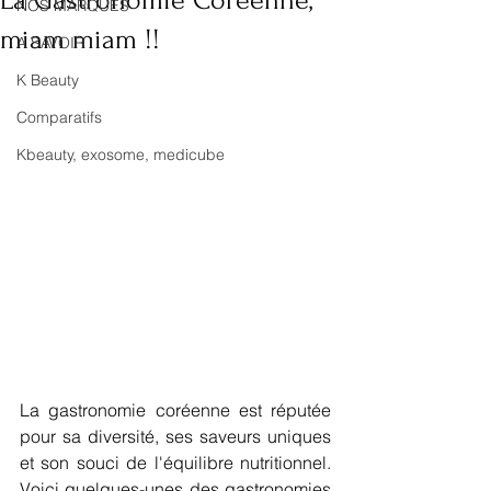
La Gastronomie Coréenne,
NOS MARQUES
miam miam !!
A SAVOIR !
K Beauty
Comparatifs
Kbeauty, exosome, medicube
La gastronomie coréenne est réputée 
pour sa diversité, ses saveurs uniques 
et son souci de l'équilibre nutritionnel. 
Voici quelques-unes des gastronomies 