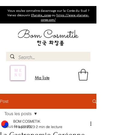
Vous voulez connaître davantage sur la Corée du Sud ?
Venez découvrir
Planète_coree
ou
https://www.planete-
coree.com/
ME
NU
Ma liste
Post
Tous les posts
BOM COSMETIK
Tous les posts
11 août 2023
2 min de lecture