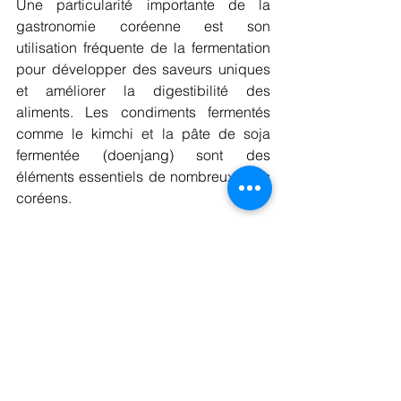
Une particularité importante de la 
gastronomie coréenne est son 
utilisation fréquente de la fermentation 
pour développer des saveurs uniques 
et améliorer la digestibilité des 
aliments. Les condiments fermentés 
comme le kimchi et la pâte de soja 
fermentée (doenjang) sont des 
éléments essentiels de nombreux plats 
coréens.
De plus, la culture culinaire coréenne 
accorde une grande importance à 
l'équilibre entre différents goûts (salé, 
sucré, épicé, amer) et entre différents 
types d'aliments (viandes, légumes, 
céréales). Cela contribue à la richesse 
des expériences gustatives dans la 
cuisine coréenne.