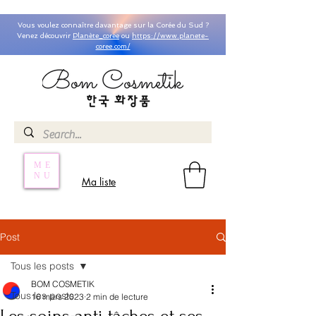
Vous voulez connaître davantage sur la Corée du Sud ?
Venez découvrir
Planète_coree
ou
https://www.planete-
coree.com/
ME
NU
Ma liste
Post
Tous les posts
BOM COSMETIK
Tous les posts
16 mars 2023
2 min de lecture