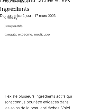
Les soins anti tâches et ses
NOS MARQUES
ingrédients
A SAVOIR !
Dernière mise à jour :
17 mars 2023
K Beauty
Comparatifs
Kbeauty, exosome, medicube
Il existe plusieurs ingrédients actifs qui 
sont connus pour être efficaces dans 
les soins de la peau anti tâches. Voici 