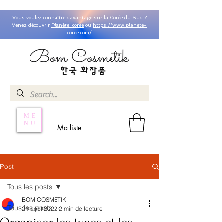
Vous voulez connaître davantage sur la Corée du Sud ?
Venez découvrir
Planète_coree
ou
https://www.planete-
coree.com/
ME
NU
Ma liste
Post
Tous les posts
BOM COSMETIK
Tous les posts
21 août 2022
2 min de lecture