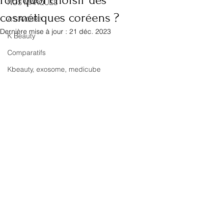
Pourquoi choisir des
NOS MARQUES
cosmétiques coréens ?
A SAVOIR !
Dernière mise à jour :
21 déc. 2023
K Beauty
Comparatifs
Kbeauty, exosome, medicube