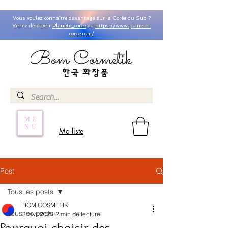
Vous voulez connaître davantage sur la Corée du Sud ?
Venez découvrir
Planète_coree
ou
https://www.planete-
coree.com/
ME
NU
Ma liste
Post
Tous les posts
BOM COSMETIK
Tous les posts
3 févr. 2021
2 min de lecture