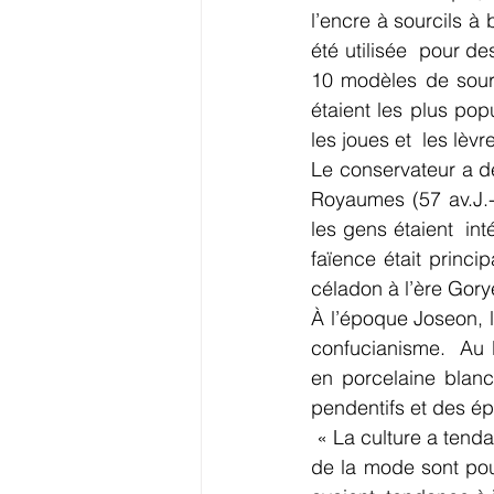
l’encre à sourcils à
été utilisée  pour d
10 modèles de sourc
étaient les plus pop
les joues et  les lèvr
Le conservateur a d
Royaumes (57 av.J.-
les gens étaient  int
faïence était princi
céladon à l’ère Gor
À l’époque Joseon, l
confucianisme.  Au 
en porcelaine blanc
pendentifs et des ép
 « La culture a tendance à se répandre de haut en  bas. Mais les codes de la cosmétique et 
de la mode sont pour