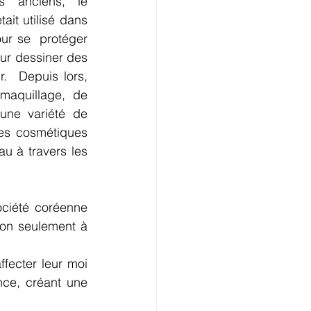
 anciens, le 
ait utilisé dans 
our se  protéger 
our dessiner des 
  Depuis lors,  
maquillage, de 
ne variété de 
es cosmétiques 
 à travers les 
ciété coréenne 
non seulement à 
ecter leur moi 
ce, créant une 