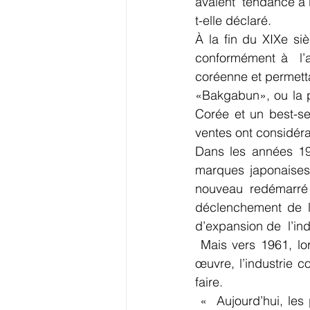
avaient  tendance à 
t-elle déclaré.
À la fin du XIXe si
conformément à  l’a
coréenne et permett
«Bakgabun», ou la p
Corée et un best-se
ventes ont considéra
Dans les années 19
marques japonaises 
nouveau redémarré a
déclenchement de l
d’expansion de  l’ind
 Mais vers 1961, lorsqu’une loi interdisant la vente  de produits étrangers a été mise en 
œuvre, l’industrie 
faire.
 «  Aujourd’hui, les produits de beauté coréens sont très populaires dans  d’autres pays, 