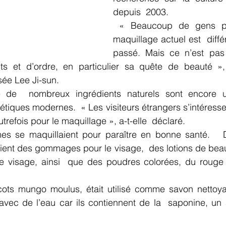
depuis  2003.
 « Beaucoup de gens pensent que le 
maquillage actuel est  diffé
passé. Mais ce n’est pas s
ts et d’ordre, en particulier sa quête de beauté »,
ée Lee Ji-sun.
 de  nombreux ingrédients naturels sont encore uti
étiques modernes.  « Les visiteurs étrangers s’intéressen
utrefois pour le maquillage », a-t-elle  déclaré.
es se maquillaient pour paraître en bonne santé.   
aient des gommages pour le visage,  des lotions de bea
le visage, ainsi  que des poudres colorées, du rouge e
cots mungo moulus, était utilisé comme savon nettoyan
vec de l’eau car ils contiennent de la  saponine, un a