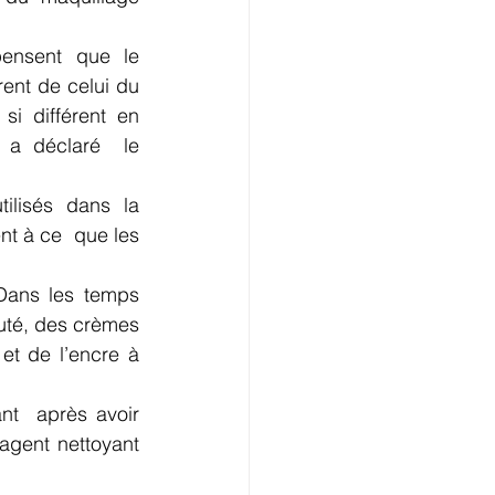
rent de celui du 
i différent en 
 a déclaré  le 
lisés dans la 
t à ce  que les 
Dans les temps 
uté, des crèmes 
t de l’encre à 
t  après avoir 
gent nettoyant 