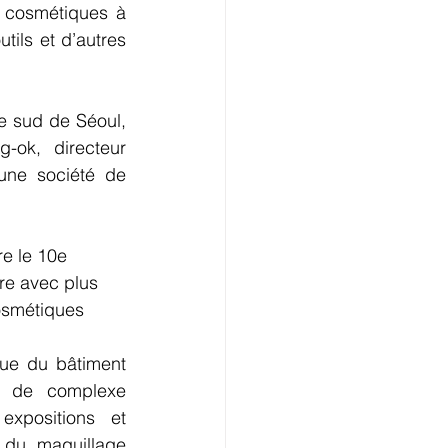
 cosmétiques à 
ils et d’autres 
e sud de Séoul, 
-ok,  directeur 
une société de 
e le 10e 
re avec plus 
cosmétiques 
ue du bâtiment 
 de complexe 
expositions et 
 du maquillage 