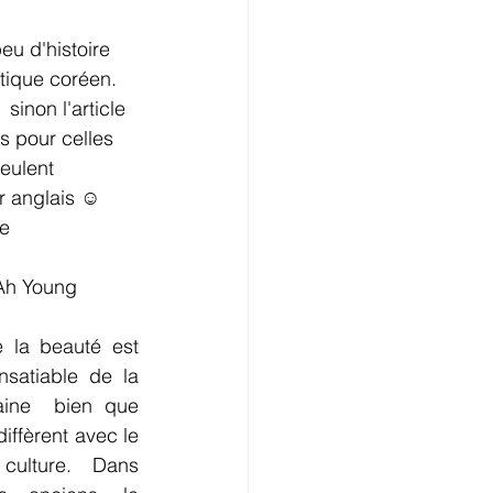
eu d'histoire 
tique coréen. 
  sinon l'article 
s pour celles 
eulent 
r anglais ☺️
re
Ah Young
 la beauté est 
nsatiable de la 
ine  bien que 
ffèrent avec le 
culture.  Dans 