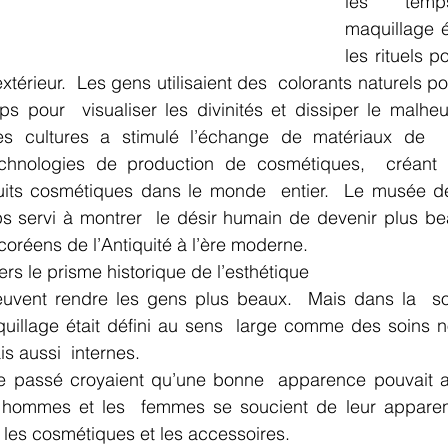
les  temps
maquillage ét
les rituels p
térieur.  Les gens utilisaient des  colorants naturels p
s pour  visualiser les divinités et dissiper le malheur.
 les cultures a stimulé l’échange de matériaux de  
hnologies de production de cosmétiques,  créant u
uits cosmétiques dans le monde  entier.  Le musée d
 servi à montrer  le désir humain de devenir plus beau
coréens de l’Antiquité à l’ère moderne.
ers le prisme historique de l’esthétique
uvent rendre les gens plus beaux.  Mais dans la  so
aquillage était défini au sens  large comme des soins 
s aussi  internes.
 passé croyaient qu’une bonne  apparence pouvait aff
les hommes et les  femmes se soucient de leur apparen
 les cosmétiques et les accessoires.