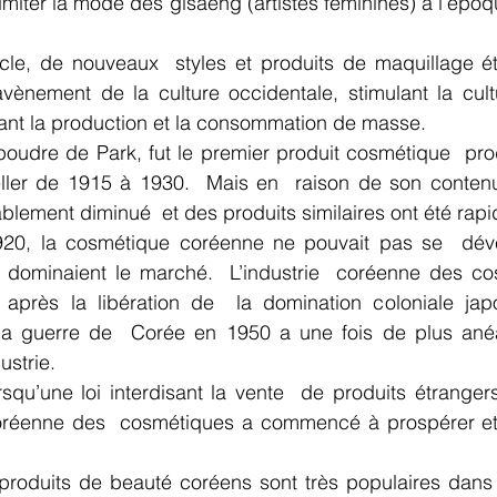
imiter la mode des gisaeng (artistes féminines) à l’époq
ècle, de nouveaux  styles et produits de maquillage ét
vènement de la culture occidentale, stimulant la cultu
ant la production et la consommation de masse.
oudre de Park, fut le premier produit cosmétique  prod
ller de 1915 à 1930.  Mais en  raison de son contenu
blement diminué  et des produits similaires ont été rap
20, la cosmétique coréenne ne pouvait pas se  déve
dominaient le marché.  L’industrie  coréenne des co
près la libération de  la domination coloniale japo
a guerre de  Corée en 1950 a une fois de plus anéan
ustrie.
coréenne des  cosmétiques a commencé à prospérer et 