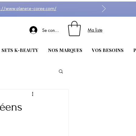
s://www.planete-coree.com/
Ma liste
Se connecter
| SETS K-BEAUTY
NOS MARQUES
VOS BESOINS
P
réens