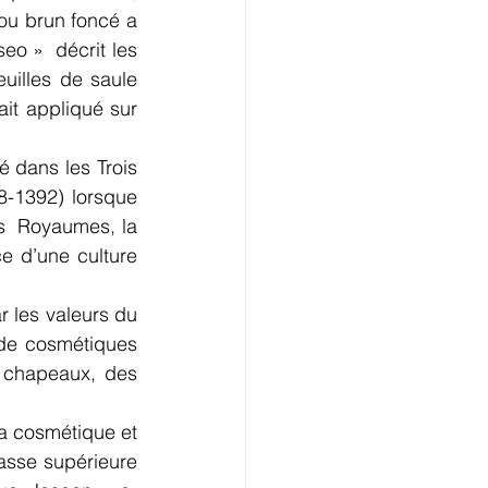
ou brun foncé a 
o »  décrit les 
uilles de saule 
it appliqué sur 
 dans les Trois 
-1392) lorsque 
is  Royaumes, la 
e d’une culture 
les valeurs du  
 de cosmétiques 
 chapeaux, des 
asse supérieure 