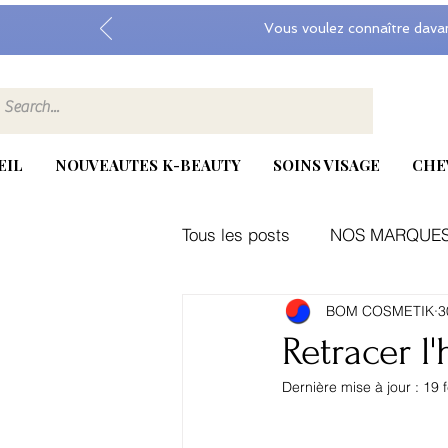
Vous voulez connaître dava
EIL
NOUVEAUTES K-BEAUTY
SOINS VISAGE
CHE
Tous les posts
NOS MARQUE
BOM COSMETIK
3
Kbeauty, exosome, medicube
Retracer l
Dernière mise à jour :
19 