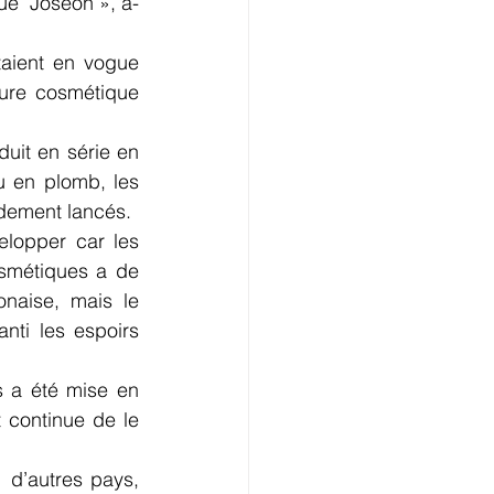
ue  Joseon », a-
aient en vogue 
re cosmétique  
uit en série en 
 en plomb, les 
idement lancés.
lopper car les 
smétiques a de 
naise, mais le 
ti les espoirs 
continue de le 