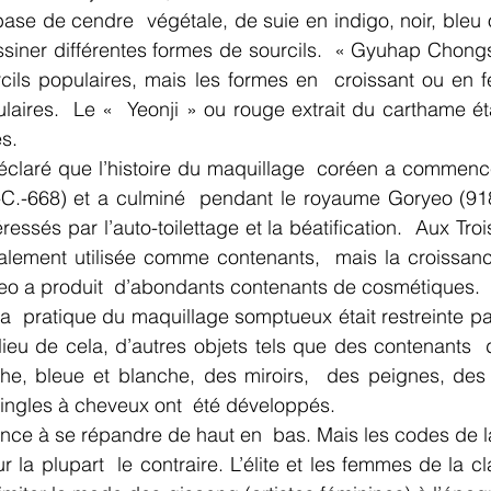
 base de cendre  végétale, de suie en indigo, noir, bleu 
essiner différentes formes de sourcils.  « Gyuhap Chongse
ils populaires, mais les formes en  croissant ou en fe
ulaires.  Le «  Yeonji » ou rouge extrait du carthame éta
es.
éclaré que l’histoire du maquillage  coréen a commencé
C.-668) et a culminé  pendant le royaume Goryeo (918
éressés par l’auto-toilettage et la béatification.  Aux Tro
palement utilisée comme contenants,  mais la croissanc
yeo a produit  d’abondants contenants de cosmétiques.
a  pratique du maquillage somptueux était restreinte par 
lieu de cela, d’autres objets tels que des contenants 
he, bleue et blanche, des miroirs,  des peignes, des
ingles à cheveux ont  été développés.
 la plupart  le contraire. L’élite et les femmes de la cl