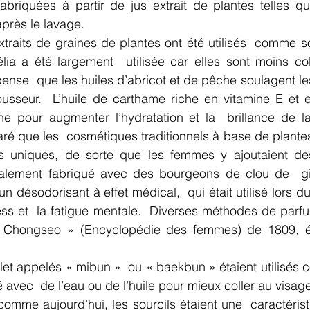
fabriquées à partir de jus extrait de plantes telles q
près le lavage.
traits de graines de plantes ont été utilisés  comme solv
lia a été largement  utilisée car elles sont moins col
ense  que les huiles d’abricot et de pêche soulagent les
ousseur.  L’huile de carthame riche en vitamine E et e
nne pour augmenter l’hydratation et la  brillance de l
ré que les  cosmétiques traditionnels à base de plantes
s uniques, de sorte que les femmes y ajoutaient des
palement fabriqué avec des bourgeons de clou de  gir
 désodorisant à effet médical,  qui était utilisé lors du b
ess et  la fatigue mentale.  Diverses méthodes de parfu
Chongseo » (Encyclopédie des femmes) de 1809, écri
illet appelés « mibun »  ou « baekbun » étaient utilisés 
avec  de l’eau ou de l’huile pour mieux coller au visage
omme aujourd’hui, les sourcils étaient une  caractéristiq