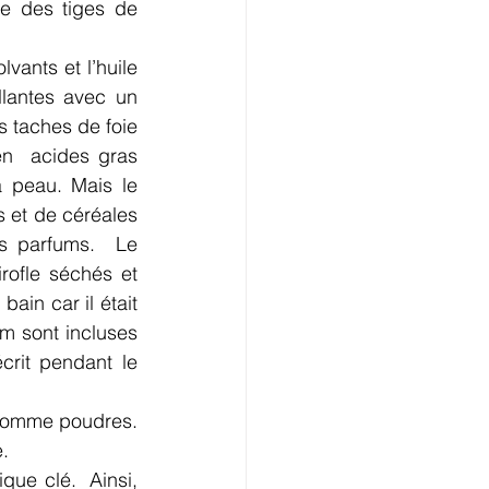
ue des tiges de 
ants et l’huile 
lantes avec un 
 taches de foie 
n  acides gras 
a peau. Mais le 
 et de céréales 
 parfums.  Le  
ofle séchés et 
ain car il était 
m sont incluses 
t pendant le  
comme poudres.  
.
ue clé.  Ainsi, 