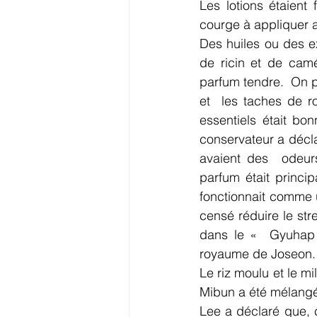
Les lotions étaient 
courge à appliquer a
Des huiles ou des ex
de ricin et de camé
parfum tendre.  On p
et  les taches de r
essentiels était bo
conservateur a décla
avaient des  odeur
parfum était princi
fonctionnait comme un
censé réduire le str
dans le «  Gyuhap 
royaume de Joseon.
Le riz moulu et le m
Mibun a été mélangé 
Lee a déclaré que, c