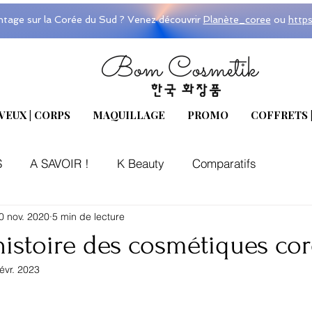
ntage sur la Corée du Sud ? Venez découvrir
Planète_coree
ou
http
VEUX | CORPS
MAQUILLAGE
PROMO
COFFRETS 
S
A SAVOIR !
K Beauty
Comparatifs
0 nov. 2020
5 min de lecture
'histoire des cosmétiques co
févr. 2023