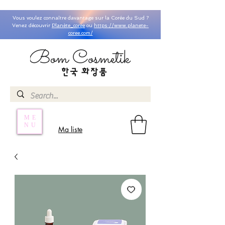
Vous voulez connaître davantage sur la Corée du Sud ?
Venez découvrir
Planète_coree
ou
https://www.planete-
coree.com/
ME
NU
Ma liste