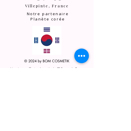
Villepinte, France
Notre partenaire
Planète corée
© 2024 by BOM COSMETIK
Livraisons offertes à partir de 79€ pour la France
Expédiés sous 24h depuis le site en France sauf
s/d/jf
Service Click & Collecte
Echantillons offerts pour toute commande
Instagram
Facebook
Contact :
support@bomcosmetik.com