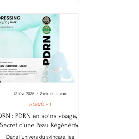
olyDésoxyRibonucléotide), l'ingrédient
star issu de l'ADN de saumon ou de
nseng, qui révolutionne la K-Beauty et
es soins anti-âge. Cependant, face à la
multitude d'options, choisir la bonne
rème peut s'avérer complexe. Chaque
oduit a ses propres forces et s'adresse
à
12 févr. 2025
2 min de lecture
A SAVOIR !
DRN : PDRN en soins visage, Le
Secret d'une Peau Régénérée
Dans l’univers du skincare, les