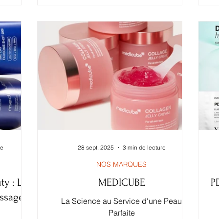
Peau relâchée, peau mature, fatigue
uilibre
(P
visible BIODANCE - Rejuvenating Caviar
personnes
PDRN Real Deep Mask Positionnement
i d’une
gi
premium, excellent anti-âge global
sence de
l
Régénération + nutrition + rebond
 toute la
Hydrogel riche longue diffusio
oner
c
st
pr
re
28 sept. 2025
3 min de lecture
NOS MARQUES
y : La
MEDICUBE
P
ssagers
La Science au Service d'une Peau
Parfaite