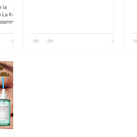
e la
 La K-
nstamment
. Oubliez
e
au "game-
boratoires
a
es . Ces
nt de
pe
tre peau
 Exosomes
atière de
médecine
 uti