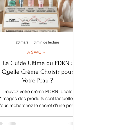
20 mars
3 min de lecture
A SAVOIR !
Le Guide Ultime du PDRN :
Quelle Crème Choisir pour
Votre Peau ?
Trouvez votre crème PDRN idéale
*images des produits sont factuelles
Vous recherchez le secret d'une peau
régénérée, ferme et visiblement plus
jeune ? Vous avez probablement déjà
entendu parler du PDRN