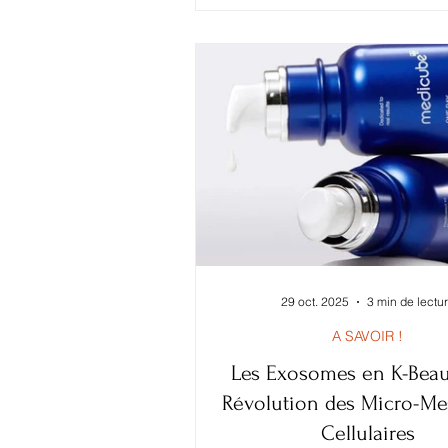
des actifs et maintenir un éq
cutané optimal. Beaucoup de 
pensent qu’un nettoyant suiv
crème suffit. En réalité, l’ab
toner peut limiter l’efficacité de
routine. Qu’est-ce qu’un t
exactement ? Le toner e
29 oct. 2025
3 min de lectu
A SAVOIR !
Les Exosomes en K-Beaut
Révolution des Micro-Me
Cellulaires