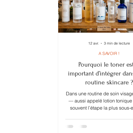
12 avr.
3 min de lecture
A SAVOIR !
Pourquoi le toner est
important d’intégrer dan
routine skincare 
Dans une routine de soin visage
— aussi appelé lotion tonique
souvent l’étape la plus sous-
Pourtant, en skincare coréen
constitue une base essentiel
préparer la peau, optimiser l’a