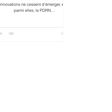
innovations ne cessent d’émerger, et
parmi elles, le PDRN
(Polydeoxyribonucleotide) suscite un
intérêt croissant. Utilisé en médecine
sthétique depuis plusieurs années, ce
puissant ingrédient fait désormais son
pparition dans les soins visage. Mais
qu’est-ce que le PDRN, et comment
ut-il transformer votre peau ? Qu’est-ce
que le PDRN ? Le PDRN est un
polymère extrait de l’ADN de saumon,
connu pour ses propriétés
régénératrices. Il stimule l