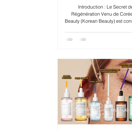
Introduction : Le Secret d
Régénération Venu de Corée
Beauty (Korean Beauty) est co
à l'avant-garde de l'innovation
l'acide hyaluronique, le nouve
changer" tout droit sorti des la
coréens s'appelle les Exosom
micro-messagers promette
transformer la manière dont vo
se répare et se régénère. Les
sont la dernière tendance en m
soins cutanés avancés et de 
esthétique. Définition, rôle,