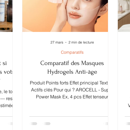
27 mars
2 min de lecture
Comparatifs
 si
Comparatif des Masques
s votre
Hydrogels Anti-âge
?
Produit Points forts Effet principal Texture
Actifs clés Pour qui ? AROCELL - Super
, le toner
Power Mask Ex, 4 pcs Effet tenseur
 — reste
rapide, très apprécié pour événement /
estimée.
lendemain visible Lifting immédiat, peau
ne, il
plus ferme Hydrogel dense adhérent
le pour
Collagène, peptides, actifs tenseurs
bsorption