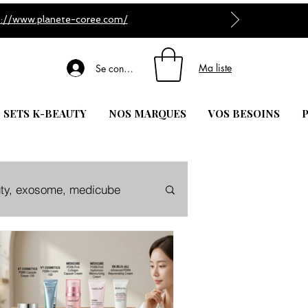
s://www.planete-coree.com/
Ma liste
Se connecter
| SETS K-BEAUTY
NOS MARQUES
VOS BESOINS
P
ty, exosome, medicube