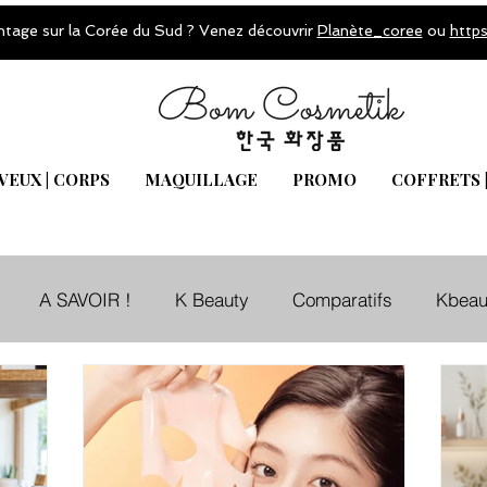
ntage sur la Corée du Sud ? Venez découvrir
Planète_coree
ou
http
VEUX | CORPS
MAQUILLAGE
PROMO
COFFRETS 
A SAVOIR !
K Beauty
Comparatifs
Kbeau