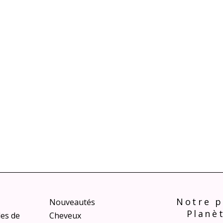
Notre p
Nouveautés
Planè
les de
Cheveux