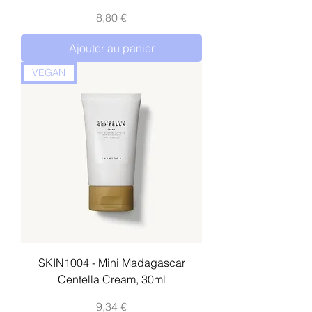
Prix
8,80 €
Ajouter au panier
VEGAN
SKIN1004 - Mini Madagascar
Centella Cream, 30ml
Prix
9,34 €