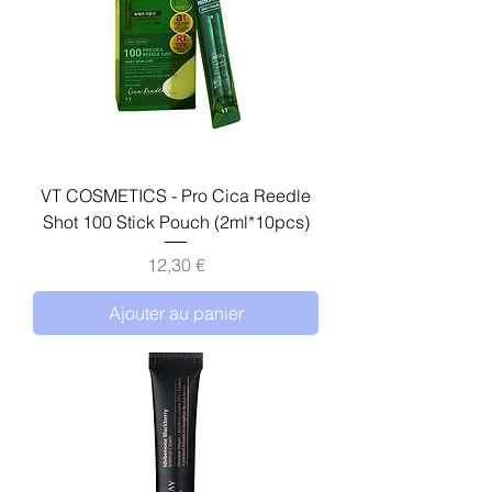
VT COSMETICS - Pro Cica Reedle
Shot 100 Stick Pouch (2ml*10pcs)
Prix
12,30 €
Ajouter au panier