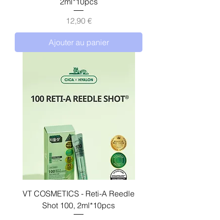
2ml*10pcs
Prix
12,90 €
Ajouter au panier
VT COSMETICS - Reti-A Reedle
Shot 100, 2ml*10pcs