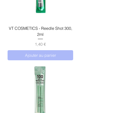
VT COSMETICS - Reedle Shot 300,
2ml
Prix
1,40 €
Ajouter au panier