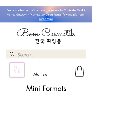
Vous voulez connaître davantage sur la Corée du Sud ?
Venez découvrir
Planète_coree
ou
https://www.planete-
coree.com/
ME
NU
Ma liste
Mini Formats