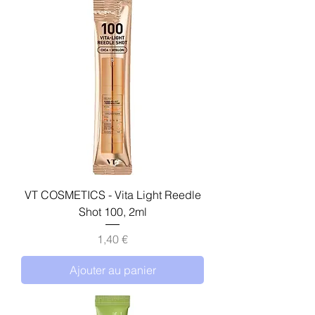
VT COSMETICS - Vita Light Reedle
Shot 100, 2ml
Prix
1,40 €
Ajouter au panier