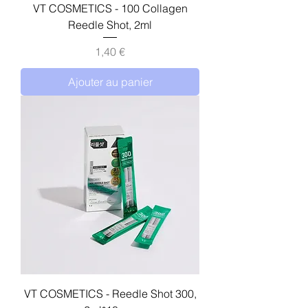
VT COSMETICS - 100 Collagen
Reedle Shot, 2ml
Prix
1,40 €
Ajouter au panier
VT COSMETICS - Reedle Shot 300,