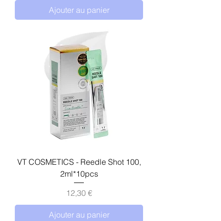
Ajouter au panier
VT COSMETICS - Reedle Shot 100,
2ml*10pcs
Prix
12,30 €
Ajouter au panier