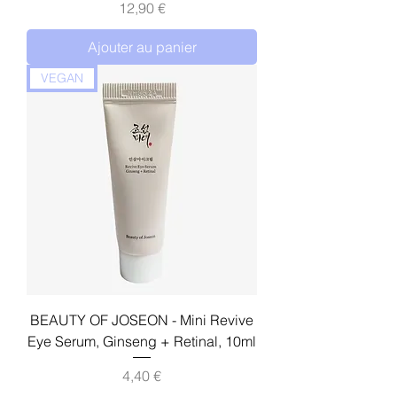
Prix
12,90 €
Ajouter au panier
VEGAN
BEAUTY OF JOSEON - Mini Revive
Eye Serum, Ginseng + Retinal, 10ml
Prix
4,40 €