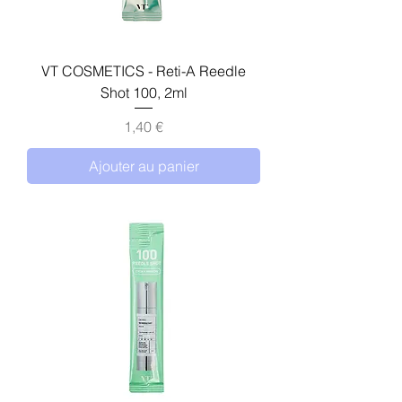
VT COSMETICS - Reti-A Reedle
Shot 100, 2ml
Prix
1,40 €
Ajouter au panier