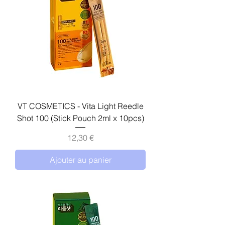
VT COSMETICS - Vita Light Reedle
Shot 100 (Stick Pouch 2ml x 10pcs)
Prix
12,30 €
Ajouter au panier