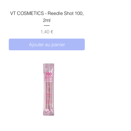
VT COSMETICS - Reedle Shot 100,
2ml
Prix
1,40 €
Ajouter au panier