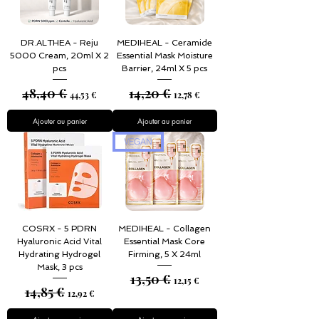
DR.ALTHEA - Reju
MEDIHEAL - Ceramide
5000 Cream, 20ml X 2
Essential Mask Moisture
pcs
Barrier, 24ml X 5 pcs
48,40 €
14,20 €
Prix original
Prix promotionnel
Prix original
Prix promotionnel
44,53 €
12,78 €
Ajouter au panier
Ajouter au panier
VEGAN
COSRX - 5 PDRN
MEDIHEAL - Collagen
Hyaluronic Acid Vital
Essential Mask Core
Hydrating Hydrogel
Firming, 5 X 24ml
Mask, 3 pcs
13,50 €
Prix original
Prix promotionnel
12,15 €
14,85 €
Prix original
Prix promotionnel
12,92 €