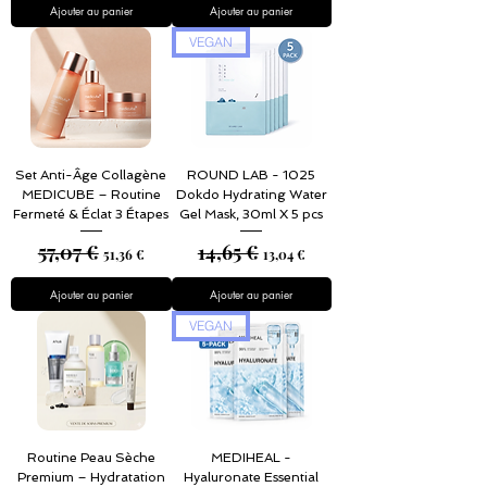
Ajouter au panier
Ajouter au panier
VEGAN
Set Anti-Âge Collagène
ROUND LAB - 1025
MEDICUBE – Routine
Dokdo Hydrating Water
Fermeté & Éclat 3 Étapes
Gel Mask, 30ml X 5 pcs
57,07 €
14,65 €
Prix original
Prix promotionnel
Prix original
Prix promotionnel
51,36 €
13,04 €
Ajouter au panier
Ajouter au panier
VEGAN
Routine Peau Sèche
MEDIHEAL -
Premium – Hydratation
Hyaluronate Essential