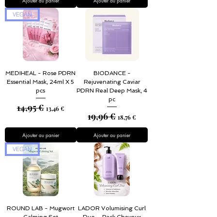
Ajouter au panier
Ajouter au panier
VEGAN
MEDIHEAL - Rose PDRN
BIODANCE -
Essential Mask, 24ml X 5
Rejuvenating Caviar
pcs
PDRN Real Deep Mask, 4
pc
14,95 €
Prix original
Prix promotionnel
13,46 €
19,96 €
Prix original
Prix promotionnel
18,76 €
Ajouter au panier
Ajouter au panier
VEGAN
ROUND LAB - Mugwort
LADOR Volumising Curl
Calming Set
Duo – Pack Cheveux