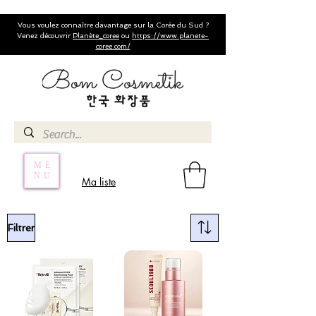
Vous voulez connaître davantage sur la Corée du Sud ?
Venez découvrir
Planète_coree
ou
https://www.planete-
coree.com/
ME
NU
Ma liste
Filtrer