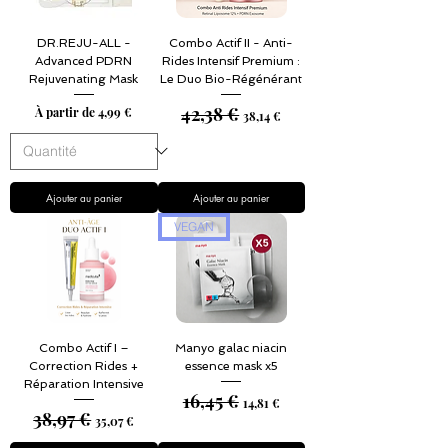
DR.REJU-ALL -
Combo Actif II - Anti-
Advanced PDRN
Rides Intensif Premium :
Rejuvenating Mask
Le Duo Bio-Régénérant
42,38 €
Prix promotionnel
Prix original
Prix promotionnel
À partir de
4,99 €
38,14 €
Ajouter au panier
Ajouter au panier
VEGAN
Combo Actif I –
Manyo galac niacin
Correction Rides +
essence mask x5
Réparation Intensive
16,45 €
Prix original
Prix promotionnel
14,81 €
38,97 €
Prix original
Prix promotionnel
35,07 €