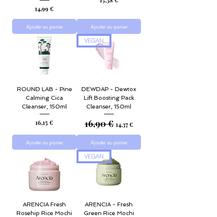
15,38 €
Prix
14,99 €
Ajouter au panier
Ajouter au panier
VEGAN
ROUND LAB - Pine
DEWDAP - Dewtox
Calming Cica
Lift Boosting Pack
Cleanser, 150ml
Cleanser, 150ml
16,90 €
Prix
Prix original
Prix promotionnel
16,15 €
14,37 €
Ajouter au panier
Ajouter au panier
VEGAN
ARENCIA Fresh
ARENCIA - Fresh
Rosehip Rice Mochi
Green Rice Mochi