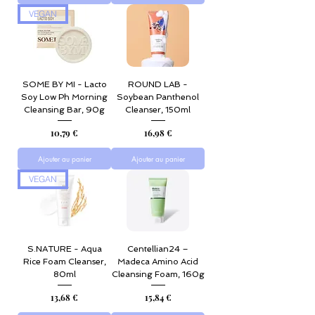
VEGAN
SOME BY MI - Lacto
ROUND LAB -
Soy Low Ph Morning
Soybean Panthenol
Cleansing Bar, 90g
Cleanser, 150ml
Prix
Prix
10,79 €
16,98 €
Ajouter au panier
Ajouter au panier
VEGAN
S.NATURE - Aqua
Centellian24 –
Rice Foam Cleanser,
Madeca Amino Acid
80ml
Cleansing Foam, 160g
Prix
Prix
13,68 €
15,84 €