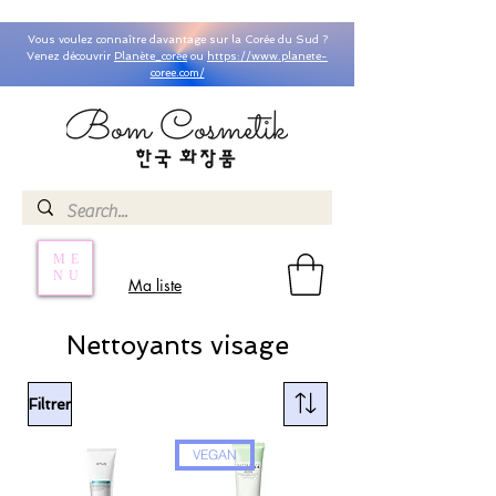
Vous voulez connaître davantage sur la Corée du Sud ?
Venez découvrir
Planète_coree
ou
https://www.planete-
coree.com/
ME
NU
Ma liste
Nettoyants visage
Filtrer
VEGAN