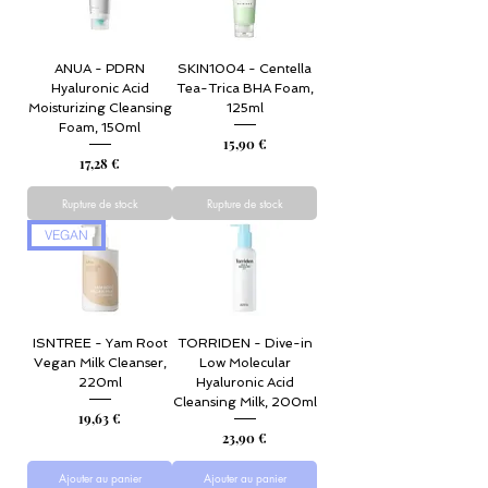
ANUA - PDRN
SKIN1004 - Centella
Hyaluronic Acid
Tea-Trica BHA Foam,
Moisturizing Cleansing
125ml
Foam, 150ml
Prix
15,90 €
Prix
17,28 €
Rupture de stock
Rupture de stock
VEGAN
ISNTREE - Yam Root
TORRIDEN - Dive-in
Vegan Milk Cleanser,
Low Molecular
220ml
Hyaluronic Acid
Cleansing Milk, 200ml
Prix
19,63 €
Prix
23,90 €
Ajouter au panier
Ajouter au panier