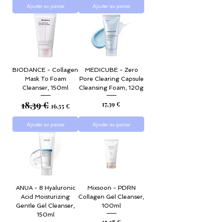
Ajouter au panier
Ajouter au panier
BIODANCE - Collagen
MEDICUBE - Zero
Mask To Foam
Pore Clearing Capsule
Cleanser, 150ml
Cleansing Foam, 120g
18,39 €
Prix original
Prix promotionnel
Prix
17,39 €
16,55 €
Ajouter au panier
Ajouter au panier
ANUA - 8 Hyaluronic
Mixsoon - PDRN
Acid Moisturizing
Collagen Gel Cleanser,
Gentle Gel Cleanser,
100ml
150ml
Prix