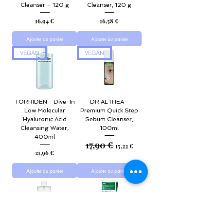
Cleanser – 120 g
Cleanser, 120 g
Prix
Prix
16,94 €
16,58 €
Ajouter au panier
Ajouter au panier
VEGAN
VEGAN
TORRIDEN - Dive-In
DR.ALTHEA -
Low Molecular
Premium Quick Step
Hyaluronic Acid
Sebum Cleanser,
Cleansing Water,
100ml
400ml
17,90 €
Prix original
Prix promotionnel
15,22 €
Prix
21,96 €
Ajouter au panier
Ajouter au panier