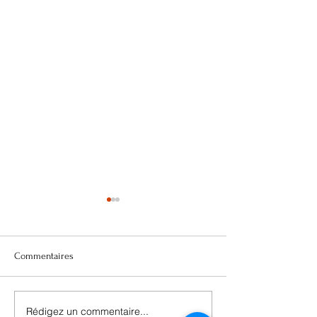
Commentaires
Rédigez un commentaire...
Pourquoi le toner est si
Le Guide Ultime d