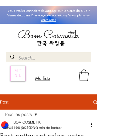
Vous voulez connaître davantage sur la Corée du Sud ?
Venez découvrir
Planète_coree
ou
https://www.planete-
coree.com/
ME
NU
Ma liste
Post
Tous les posts
BOM COSMETIK
Tous les posts
14 nov. 2023
0 min de lecture