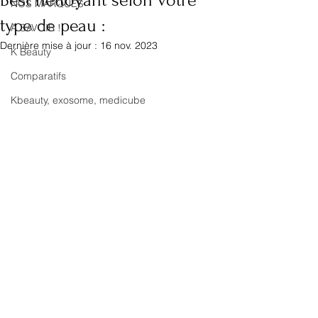
Best nettoyant selon votre
NOS MARQUES
type de peau :
A SAVOIR !
Dernière mise à jour :
16 nov. 2023
K Beauty
Comparatifs
Kbeauty, exosome, medicube