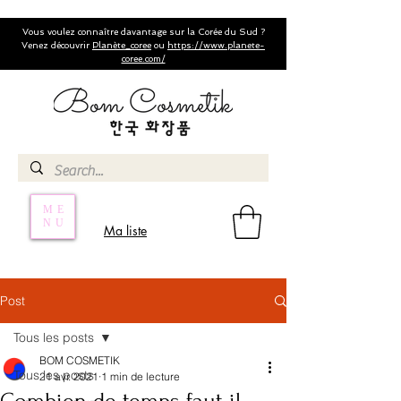
Vous voulez connaître davantage sur la Corée du Sud ?
Venez découvrir
Planète_coree
ou
https://www.planete-
coree.com/
ME
NU
Ma liste
Post
Tous les posts
BOM COSMETIK
Tous les posts
21 avr. 2021
1 min de lecture