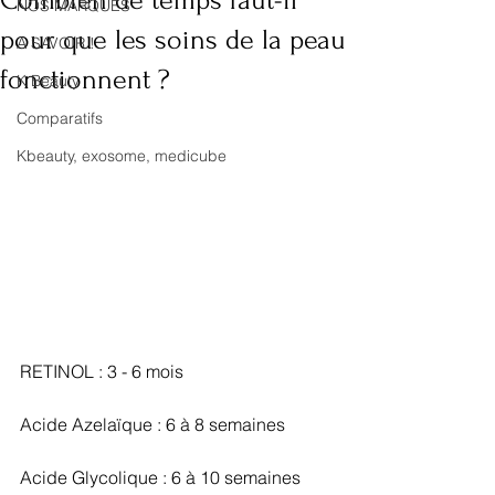
Combien de temps faut-il
NOS MARQUES
pour que les soins de la peau
A SAVOIR !
fonctionnent ?
K Beauty
Comparatifs
Kbeauty, exosome, medicube
RETINOL : 3 - 6 mois
Acide Azelaïque : 6 à 8 semaines
Acide Glycolique : 6 à 10 semaines