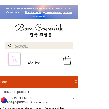
Vous voulez connaître davantage sur la Corée du Sud ?
Venez découvrir
Planète_coree
ou
https://www.planete-
coree.com/
ME
NU
Ma liste
Post
Tous les posts
BOM COSMETIK
Tous les posts
1 juin 2024
4 min de lecture