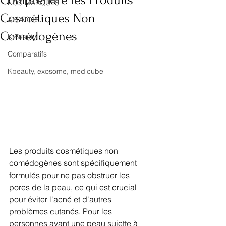
Comprendre les Produits
NOS MARQUES
Cosmétiques Non
A SAVOIR !
Comédogènes
K Beauty
Comparatifs
Kbeauty, exosome, medicube
Les produits cosmétiques non 
comédogènes sont spécifiquement 
formulés pour ne pas obstruer les 
pores de la peau, ce qui est crucial 
pour éviter l'acné et d'autres 
problèmes cutanés. Pour les 
personnes ayant une peau sujette à 