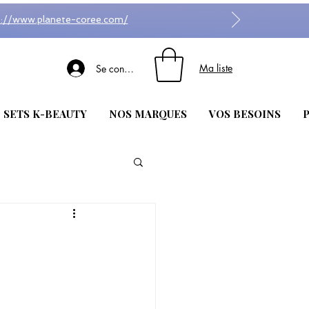
s://www.planete-coree.com/
Ma liste
Se connecter
| SETS K-BEAUTY
NOS MARQUES
VOS BESOINS
P