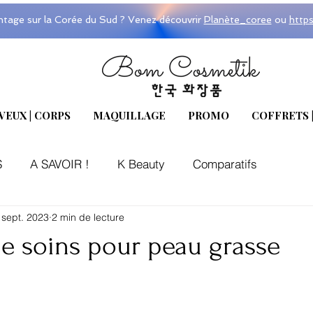
ntage sur la Corée du Sud ? Venez découvrir
Planète_coree
ou
http
VEUX | CORPS
MAQUILLAGE
PROMO
COFFRETS 
S
A SAVOIR !
K Beauty
Comparatifs
 sept. 2023
2 min de lecture
de soins pour peau grasse