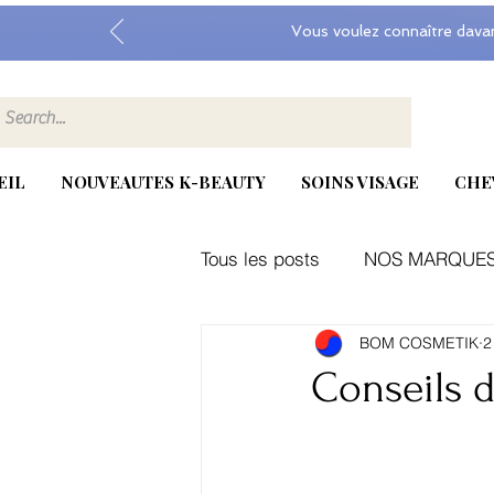
Vous voulez connaître dava
EIL
NOUVEAUTES K-BEAUTY
SOINS VISAGE
CHE
Tous les posts
NOS MARQUE
BOM COSMETIK
2
Kbeauty, exosome, medicube
Conseils 