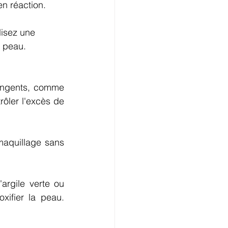
en réaction.
lisez une 
 peau. 
ingents, comme 
rôler l'excès de 
aquillage sans 
rgile verte ou 
ifier la peau. 