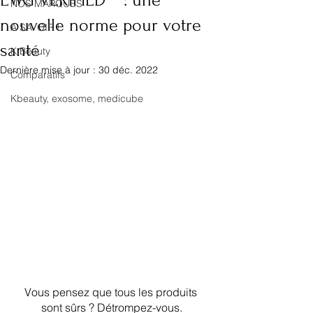
EWG VERIFIED™ : une
NOS MARQUES
nouvelle norme pour votre
A SAVOIR !
santé
K Beauty
Dernière mise à jour :
30 déc. 2022
Comparatifs
Kbeauty, exosome, medicube
Vous pensez que tous les produits 
sont sûrs ? Détrompez-vous.