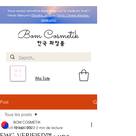
Vous voulez connaître davantage sur la Corée du Sud ?
Venez découvrir
Planète_coree
ou
https://www.planete-
coree.com/
ME
NU
Ma liste
Post
Tous les posts
BOM COSMETIK
Tous les posts
18 déc. 2022
2 min de lecture