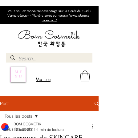
Vous voulez connaître davantage sur la Corée du Sud ?
Venez découvrir
Planète_coree
ou
https://www.planete-
coree.com/
ME
NU
Ma liste
Post
Tous les posts
BOM COSMETIK
Tous les posts
17 août 2021
1 min de lecture