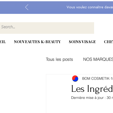
Vous voulez connaître dava
EIL
NOUVEAUTES K-BEAUTY
SOINS VISAGE
CHE
Tous les posts
NOS MARQUE
BOM COSMETIK
1
Kbeauty, exosome, medicube
Les Ingréd
Dernière mise à jour :
30 