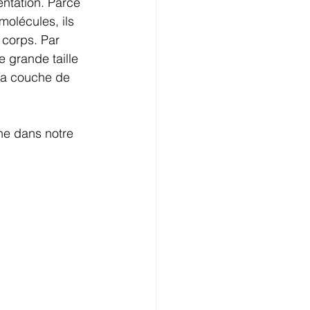
ntation. Parce 
olécules, ils 
corps. Par 
 grande taille 
 la couche de 
ne dans notre 