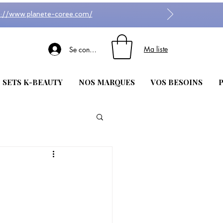
s://www.planete-coree.com/
Ma liste
Se connecter
| SETS K-BEAUTY
NOS MARQUES
VOS BESOINS
P