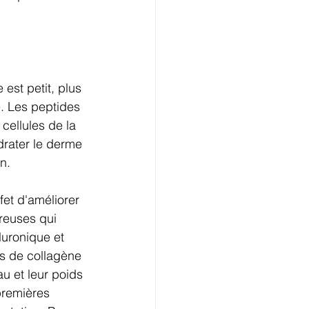
est petit, plus 
é. Les peptides 
cellules de la 
rater le derme 
n.
fet d'améliorer 
breuses qui 
luronique et 
es de collagène 
u et leur poids 
premières 