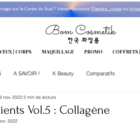
ntage sur la Corée du Sud ? Venez découvrir
Planète_coree
ou
http
VEUX | CORPS
MAQUILLAGE
PROMO
COFFRETS 
S
A SAVOIR !
K Beauty
Comparatifs
8 nov. 2022
2 min de lecture
ients Vol.5 : Collagène
nov. 2022