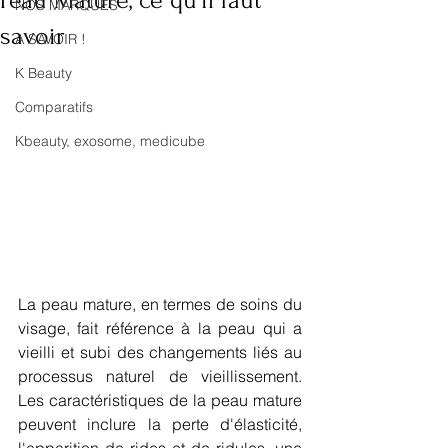
Peau Mature, ce qu'il faut
NOS MARQUES
savoir
A SAVOIR !
K Beauty
Comparatifs
Kbeauty, exosome, medicube
La peau mature, en termes de soins du 
visage, fait référence à la peau qui a 
vieilli et subi des changements liés au 
processus naturel de vieillissement. 
Les caractéristiques de la peau mature 
peuvent inclure la perte d'élasticité, 
l'apparition de rides et de ridules, une 