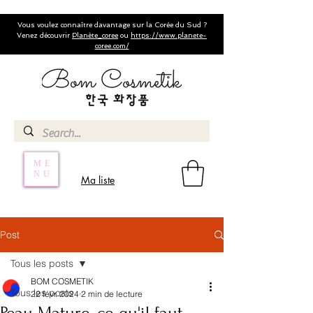
Vous voulez connaître davantage sur la Corée du Sud ?
Venez découvrir
Planète_coree
ou
https://www.planete-
coree.com/
ME
NU
Ma liste
Post
Tous les posts
BOM COSMETIK
Tous les posts
22 févr. 2024
2 min de lecture