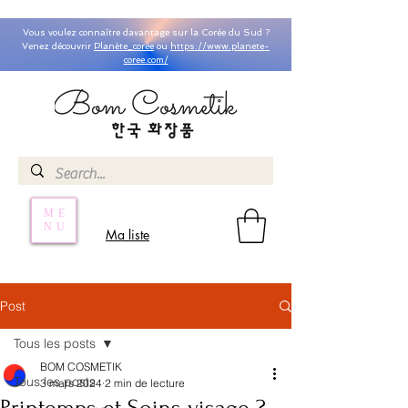
Vous voulez connaître davantage sur la Corée du Sud ?
Venez découvrir
Planète_coree
ou
https://www.planete-
coree.com/
ME
NU
Ma liste
Post
Tous les posts
BOM COSMETIK
Tous les posts
3 mars 2024
2 min de lecture