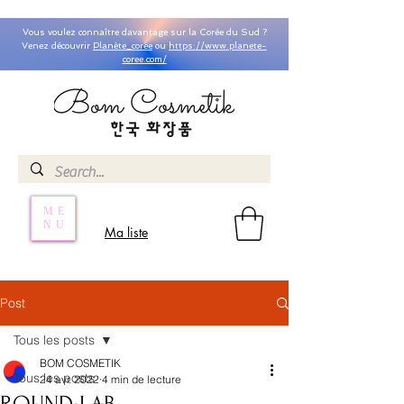
Vous voulez connaître davantage sur la Corée du Sud ?
Venez découvrir
Planète_coree
ou
https://www.planete-
coree.com/
ME
NU
Ma liste
Post
Tous les posts
BOM COSMETIK
Tous les posts
24 avr. 2022
4 min de lecture