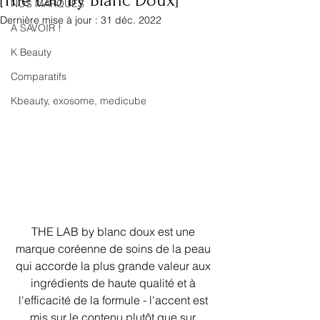
[The Lab By Blanc Doux]
NOS MARQUES
Dernière mise à jour :
31 déc. 2022
A SAVOIR !
K Beauty
Comparatifs
Kbeauty, exosome, medicube
THE LAB by blanc doux est une 
marque coréenne de soins de la peau 
qui accorde la plus grande valeur aux 
ingrédients de haute qualité et à 
l'efficacité de la formule - l'accent est 
mis sur le contenu plutôt que sur 