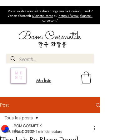
Vous voulez connaître davantage sur la Corée du Sud ?
Venez découvrir
Planète_coree
ou
https://www.planete-
coree.com/
ME
NU
Ma liste
Post
Tous les posts
BOM COSMETIK
Tous les posts
8 août 2022
1 min de lecture