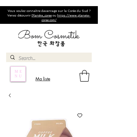
Vous voulez connaître davantage sur la Corée du Sud ?
Venez découvrir
Planète_coree
ou
https://www.planete-
coree.com/
ME
NU
Ma liste