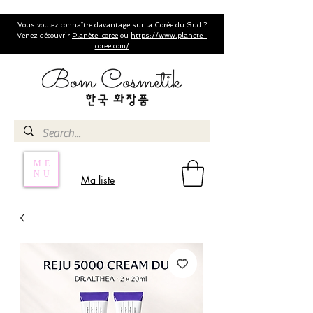
Vous voulez connaître davantage sur la Corée du Sud ?
Venez découvrir
Planète_coree
ou
https://www.planete-
coree.com/
ME
NU
Ma liste