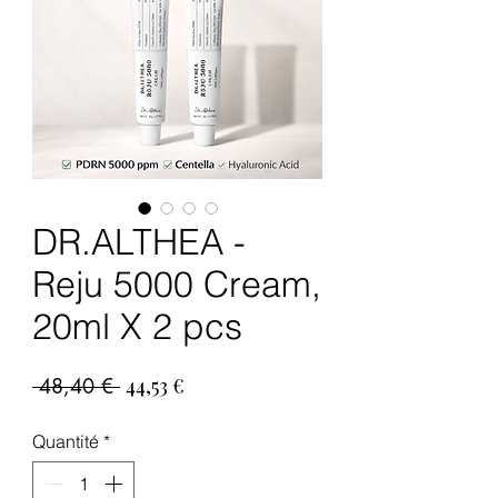
DR.ALTHEA -
Reju 5000 Cream,
20ml X 2 pcs
Prix
Prix
 48,40 € 
44,53 €
original
promotionnel
Quantité
*