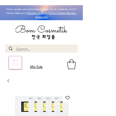
Vous voulez connaître davantage sur la Corée du Sud ?
Venez découvrir
Planète_coree
ou
https://www.planete-
coree.com/
ME
NU
Ma liste