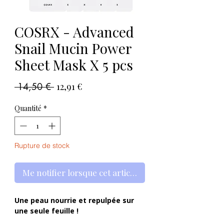
COSRX - Advanced
Snail Mucin Power
Sheet Mask X 5 pcs
Prix
Prix
 14,50 € 
12,91 €
original
promotionnel
Quantité
*
Rupture de stock
Me notifier lorsque cet article est disponible
Une peau nourrie et repulpée sur
une seule feuille !