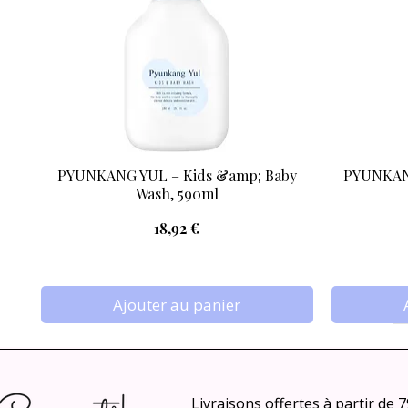
PYUNKANG YUL – Kids &amp; Baby
PYUNKANG
Aperçu rapide
Wash, 590ml
Prix
18,92 €
Ajouter au panier
Livraisons offertes à partir de 