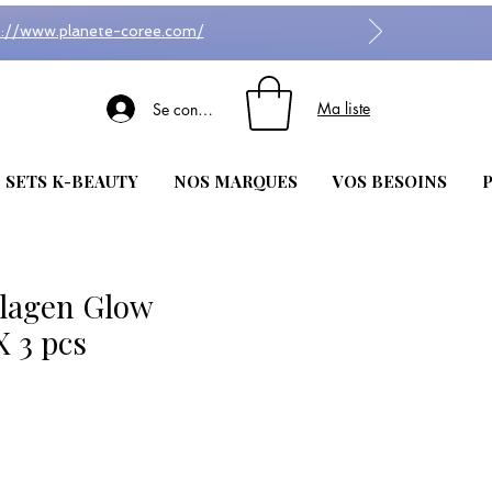
s://www.planete-coree.com/
Ma liste
Se connecter
| SETS K-BEAUTY
NOS MARQUES
VOS BESOINS
P
llagen Glow
X 3 pcs