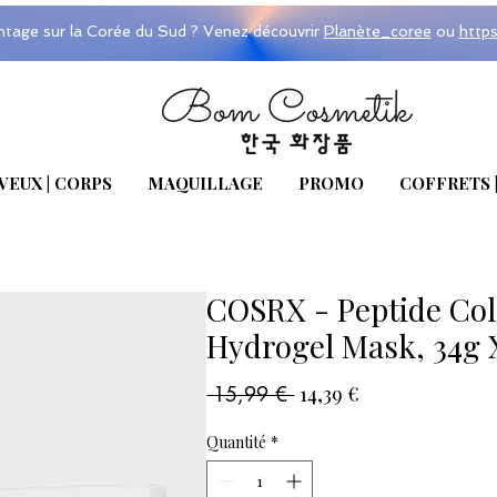
ntage sur la Corée du Sud ? Venez découvrir
Planète_coree
ou
http
VEUX | CORPS
MAQUILLAGE
PROMO
COFFRETS 
COSRX - Peptide Co
Hydrogel Mask, 34g 
Prix
Prix
 15,99 € 
14,39 €
original
promotionnel
Quantité
*