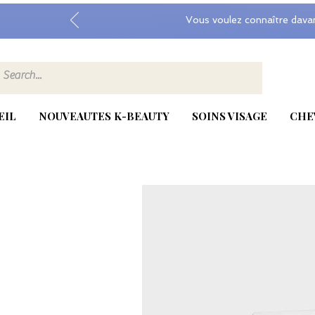
Vous voulez connaître dava
EIL
NOUVEAUTES K-BEAUTY
SOINS VISAGE
CHE