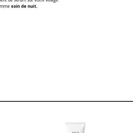
 comme
soin de nuit.
 complète ?
t la fermeté de votre peau ?
un éclat radieux
texture, pores, rides, etc.) ?
rain de peau, les pores et
ire (200 Da)
:
peau
ne (NAG) :
u
anthénol et tocophérol :
 et acides gras :
peau