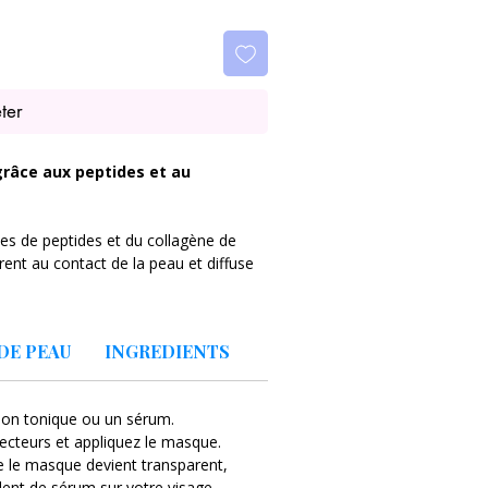
ter
grâce aux peptides et au
es de peptides et du collagène de
rent au contact de la peau et diffuse
 peaux relâchées, pour un teint
DE PEAU
INGREDIENTS
tion tonique ou un sérum.
tecteurs et appliquez le masque.
e le masque devient transparent,
dent de sérum sur votre visage.