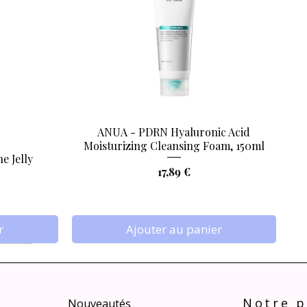
ANUA - PDRN Hyaluronic Acid
Aperçu rapide
Moisturizing Cleansing Foam, 150ml
e Jelly
Prix
17,89 €
r
Ajouter au panier
Notre p
Nouveautés