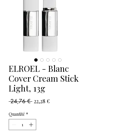
ELROEL - Blanc
Cover Cream Stick
Light, 13g
Prix
Prix
 24,76 € 
22,28 €
original
promotionnel
Quantité
*