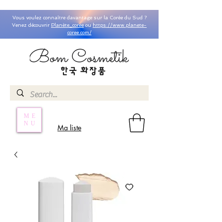
Vous voulez connaître davantage sur la Corée du Sud ?
Venez découvrir
Planète_coree
ou
https://www.planete-
coree.com/
ME
NU
Ma liste