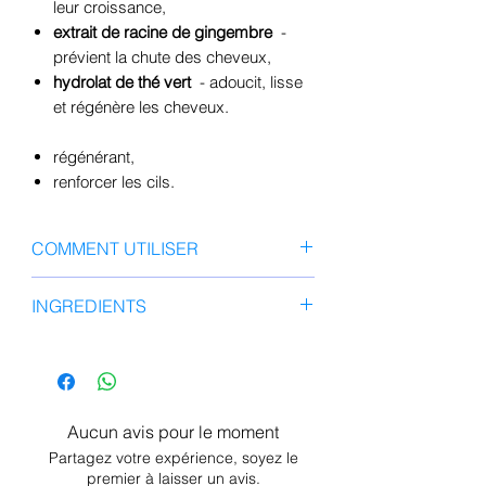
leur croissance,
extrait de racine de gingembre
-
prévient la chute des cheveux,
hydrolat de thé vert
- adoucit, lisse
et régénère les cheveux.
régénérant,
renforcer les cils.
COMMENT UTILISER
Après le soin du soir, appliquez
INGREDIENTS
délicatement le sérum sur les cils,
des racines jusqu'aux pointes.
Eau/Aqua/Eau, polyméthacrylate de
Évitez de mettre le produit
glycéryle, butylène
directement dans vos yeux.
glycol , glycérine , 1,2-hexanediol ,
silicate de sodium et de lithium-
Aucun avis pour le moment
magnésium (nano), copolymère
Partagez votre expérience, soyez le
d'acryloyldiméthyltaurate
premier à laisser un avis.