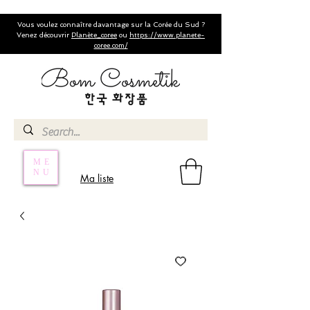
Vous voulez connaître davantage sur la Corée du Sud ?
Venez découvrir
Planète_coree
ou
https://www.planete-
coree.com/
ME
NU
Ma liste