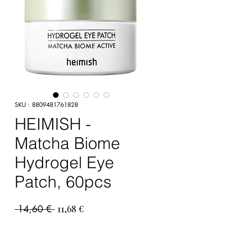
SKU : 8809481761828
HEIMISH -
Matcha Biome
Hydrogel Eye
Patch, 60pcs
Prix
Prix
 14,60 € 
11,68 €
original
promotionnel