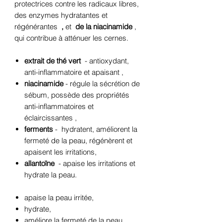
protectrices contre les radicaux libres,
des enzymes hydratantes et
régénérantes
,
et
de la niacinamide
,
qui contribue à atténuer les cernes.
extrait de thé vert
-
antioxydant,
anti-inflammatoire et apaisant
,
niacinamide
-
régule la sécrétion de
sébum, possède des propriétés
anti-inflammatoires et
éclaircissantes
,
ferments
-
hydratent, améliorent la
fermeté de la peau, régénèrent et
apaisent les irritations,
allantoïne
- apaise les irritations et
hydrate la peau.
apaise la peau irritée,
hydrate,
améliore la fermeté de la peau
.