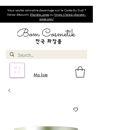
Vous voulez connaître davantage sur la Corée du Sud ?
Venez découvrir
Planète_coree
ou
https://www.planete-
coree.com/
ME
NU
Ma liste