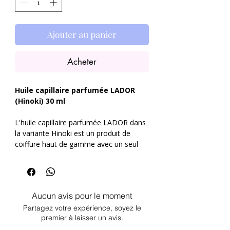
Ajouter au panier
Acheter
Huile capillaire parfumée LADOR
(Hinoki) 30 ml
L'huile capillaire parfumée LADOR dans
la variante Hinoki est un produit de
coiffure haut de gamme avec un seul
objet, un vêtement frais et inspiré
du Huile d'argan japonaise « Hinoki ». Sa
texture légère comme une plume
soigne intensément les cheveux secs,
Aucun avis pour le moment
abîmés ou ternes.
Partagez votre expérience, soyez le
premier à laisser un avis.
La nourriture rencontre le parfum –