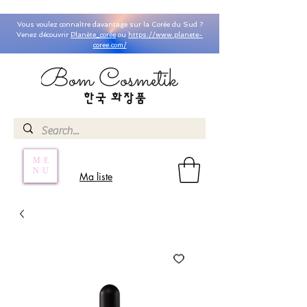
Vous voulez connaître davantage sur la Corée du Sud ?
Venez découvrir
Planète_coree
ou
https://www.planete-
coree.com/
ME
NU
Ma liste