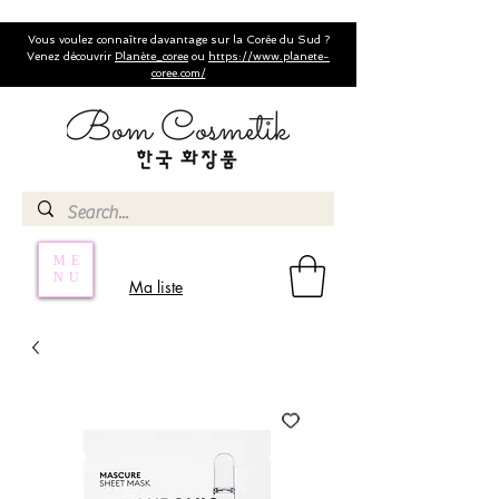
Vous voulez connaître davantage sur la Corée du Sud ?
Venez découvrir
Planète_coree
ou
https://www.planete-
coree.com/
ME
NU
Ma liste