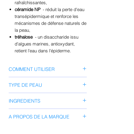
rafraîchissantes,
céramide NP
- réduit la perte d'eau
transépidermique et renforce les
mécanismes de défense naturels de
la peau,
tréhalose
- un disaccharide issu
d'algues marines, antioxydant,
retient l'eau dans l'épiderme.
COMMENT UTILISER
1) Appliquez un toner après le
TYPE DE PEAU
nettoyage 2) Placez le masque en
feuille uniformément sur votre visage
Tout type de peau
INGREDIENTS
3) Laissez le masque pendant 15 à
20 minutes 4) Massez doucement
Eau, butylène glycol, glycérine, 1,2-
les résidus 5) Ne lavez pas !
A PROPOS DE LA MARQUE
hexanediol, eau, 1,2-hexanediol,
hyaluronate de sodium, huile de fruit
MISSHA est l'une des principales
Citrus Aurantium Bergamia