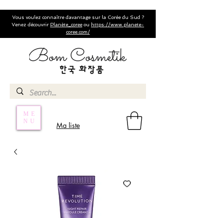
Vous voulez connaître davantage sur la Corée du Sud ?
Venez découvrir
Planète_coree
ou
https://www.planete-
coree.com/
ME
NU
Ma liste