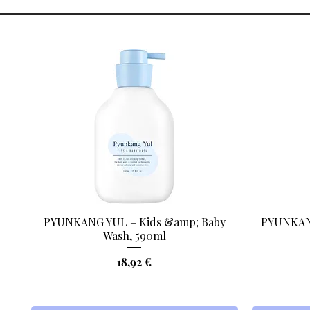
PYUNKANG YUL – Kids &amp; Baby
PYUNKANG
Aperçu rapide
Wash, 590ml
Prix
18,92 €