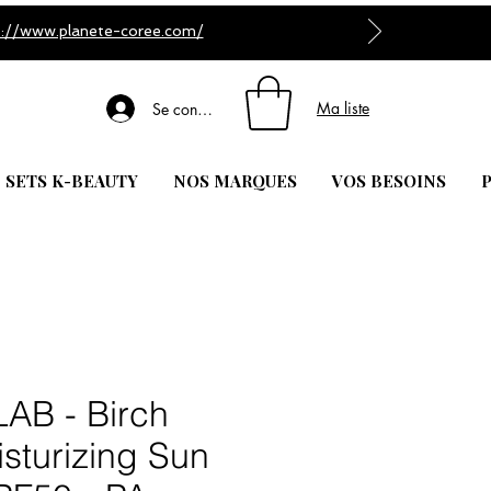
s://www.planete-coree.com/
Ma liste
Se connecter
| SETS K-BEAUTY
NOS MARQUES
VOS BESOINS
P
AB - Birch
sturizing Sun