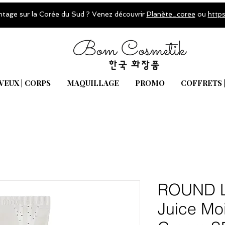
ntage sur la Corée du Sud ? Venez découvrir
Planète_coree
ou
http
VEUX | CORPS
MAQUILLAGE
PROMO
COFFRETS 
ROUND L
Juice Moi