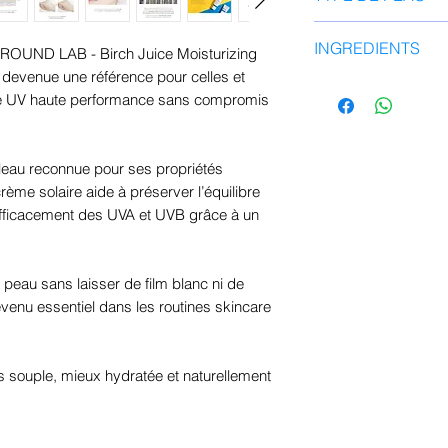
étape des soins d
Appliquer 30 minu
Peaux sensible
INGREDIENTS
soleil.
re ROUND LAB - Birch Juice Moisturizing
Peaux déshydr
Renouvelez l'appli
venue une référence pour celles et
Peaux normales
Aqua, Dibutyl Adip
pour une protectio
se UV haute performance sans compromis
Utilisation quot
Diethylamino Hydr
l'activité de plein ai
Celles et ceux q
Polymethylsilsesqu
solaires classi
Niacinamide, Méth
leau reconnue pour ses propriétés
Tetramethylbutylp
rème solaire aide à préserver l’équilibre
Caprylate/Caprate
 efficacement des UVA et UVB grâce à un
Diethylhexyl Butam
Hexanediol, Butylè
(bouleau) (1 425 
 peau sans laisser de film blanc ni de
acide hyaluronique
evenu essentiel dans les routines skincare
glycyrrhizate de di
de Portulaca Olera
extrait de feuille d
us souple, mieux hydratée et naturellement
d'Anthemis Nobilis
Polymère croisé d'
stéaroyle de sodi