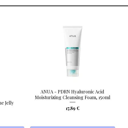
ANUA - PDRN Hyaluronic Acid
Aperçu rapide
Moisturizing Cleansing Foam, 150ml
e Jelly
Prix
17,89 €