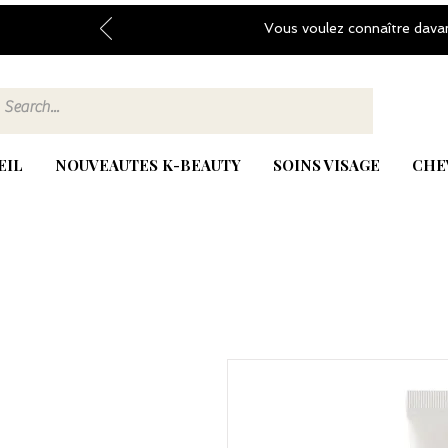
Vous voulez connaître dava
EIL
NOUVEAUTES K-BEAUTY
SOINS VISAGE
CHE