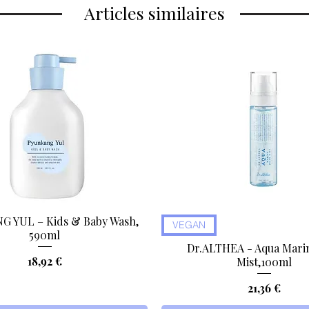
Articles similaires
 YUL – Kids & Baby Wash,
Aperçu rapide
Aperçu rapide
VEGAN
590ml
Dr.ALTHEA - Aqua Marin
Prix
18,92 €
Mist,100ml
Prix
21,36 €