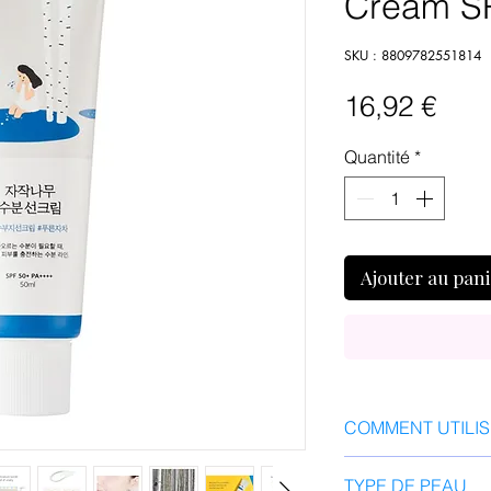
Cream S
SKU : 8809782551814
Prix
16,92 €
Quantité
*
Ajouter au pan
COMMENT UTILI
Appliquer une quan
TYPE DE PEAU