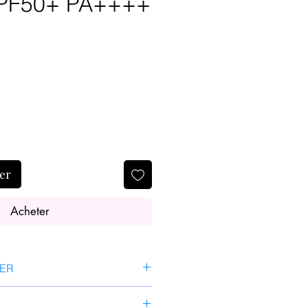
PF50+ PA++++
ier
Acheter
SER
tité adéquate à la dernière