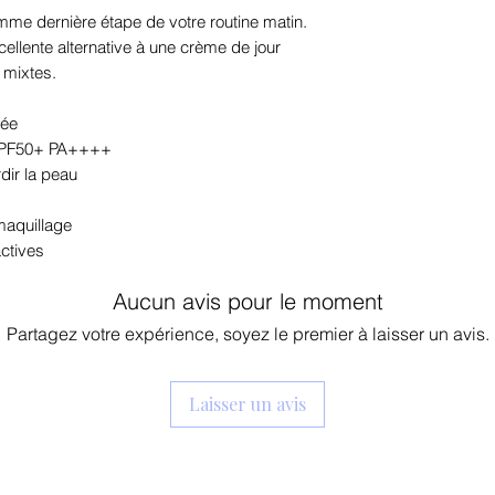
mme dernière étape de votre routine matin.
polyacrylate-6, ét
cellente alternative à une crème de jour
ascorbique, adénos
 mixtes.
béhénylique, acryl
distéarate de poly
iée
décyl glucoside,
e SPF50+ PA++++
alcool t-butylique
dir la peau
maquillage
ctives
Aucun avis pour le moment
Partagez votre expérience, soyez le premier à laisser un avis.
Laisser un avis