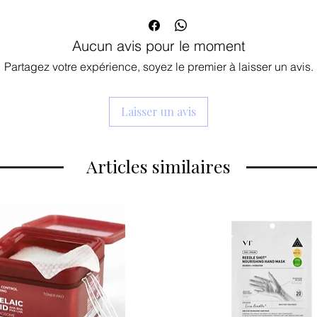
TECA Hautement Concentré : Enrichie e
cette ampoule cible directement le
la cicatrisation et restaurer l'intégrit
Aucun avis pour le moment
Hydratation "Ceramide-Layering" : In
identique à celle de la peau, elle scel
Partagez votre expérience, soyez le premier à laisser un avis.
profondes, laissant votre visage repu
extérieures.
Texture Lactée & Confortable : Sa te
Laisser un avis
en quelques secondes, offrant une s
Idéale pour les peaux sèches, irritée
Articles similaires
Résultat : Une peau apaisée, des rouge
renforcée pour un teint sain, éclatant et 