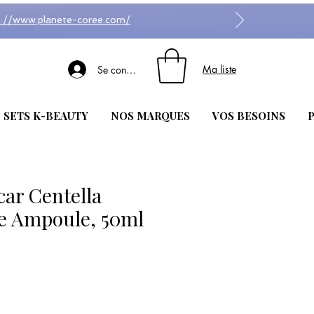
s://www.planete-coree.com/
Ma liste
Se connecter
| SETS K-BEAUTY
NOS MARQUES
VOS BESOINS
P
ar Centella
ve Ampoule, 50ml