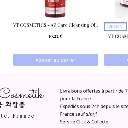
VT COSMETICS - AZ Care Cleansing Oil,
Aperçu rapide
VEGAN
Prix
19,22 €
VT COSME
Ajouter au panier
Livraisons offertes à partir de 
pour la France
Expédiés sous 24h depuis le sit
France sauf s/d/jf
nte, France
Service Click & Collecte