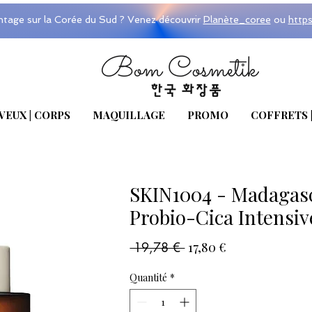
ntage sur la Corée du Sud ? Venez découvrir
Planète_coree
ou
http
VEUX | CORPS
MAQUILLAGE
PROMO
COFFRETS 
SKIN1004 - Madagasc
Probio-Cica Intensi
Prix
Prix
 19,78 € 
17,80 €
original
promotionnel
Quantité
*