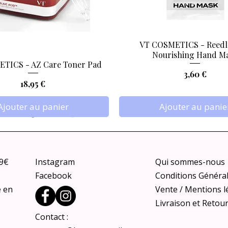
VT COSMETICS - Reedl
Aperçu rapide
Aperçu rapide
Nourishing Hand M
TICS - AZ Care Toner Pad
Prix
3,60 €
Prix
18,95 €
Ajouter au panier
Ajouter au panie
79€
Instagram
Qui sommes-nous
Facebook
Conditions Généra
e en
Vente / Mentions l
Livraison et Retou
Contact :