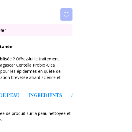
ter
utanée
lisée ? Offrez-lui le traitement
dagascar Centella Probio-Cica
e pour les épidermes en quête de
tion brevetée alliant science et
le pansement apaisant.
DE PEAU
INGREDIENTS
A PROPOS DE LA MARQU
s routines K-Beauty ?
ncontre parfaite entre la Centella
des probiotiques (Lactobacillus).
e de produit sur la peau nettoyée et
ération cellulaire, calme les
é.
nforce durablement le microbiome