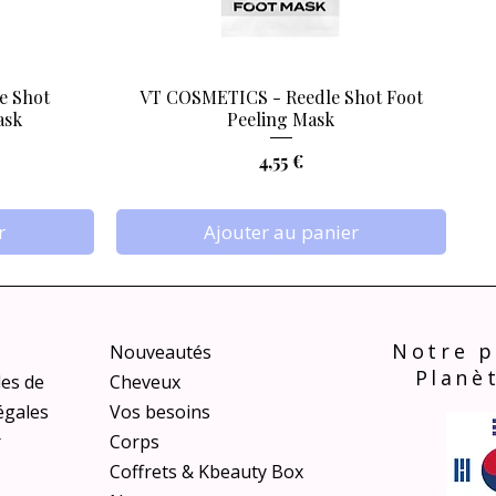
e Shot
VT COSMETICS - Reedle Shot Foot
Aperçu rapide
ask
Peeling Mask
Prix
4,55 €
r
Ajouter au panier
Notre p
Nouveautés
Planè
les de
Cheveux
égales
Vos besoins
r
Corps
Coffrets & Kbeauty Box