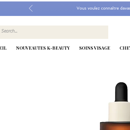
Vous voulez connaître dava
EIL
NOUVEAUTES K-BEAUTY
SOINS VISAGE
CHE