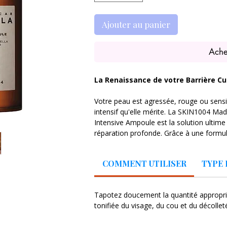
Ajouter au panier
Ache
La Renaissance de votre Barrière C
Votre peau est agressée, rouge ou sensibi
intensif qu'elle mérite. La SKIN1004 Ma
Intensive Ampoule est la solution ultim
réparation profonde. Grâce à une formula
nature, ce sérum agit comme un véritab
COMMENT UTILISER
TYPE 
Pourquoi est-elle devenue la favorite de
Complexe Probio-Cica Exclusif : La re
Asiatica de Madagascar fermentée et 
Tapotez doucement la quantité approprié
Cette synergie unique booste la régén
tonifiée du visage, du cou et du décollet
inflammations instantanément et re
cutané.