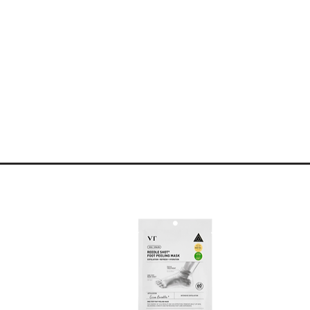
n extraits titrés de Centella Asiatica,
s zones endommagées pour accélérer
é de la barrière cutanée.
fusée avec des céramides de structure
le l'humidité dans les couches
lpé, souple et protégé des agressions
xture riche mais non collante pénètre
ensation de soulagement immédiat.
s ou déshydratées.
urs estompées et une barrière cutanée
résistant.