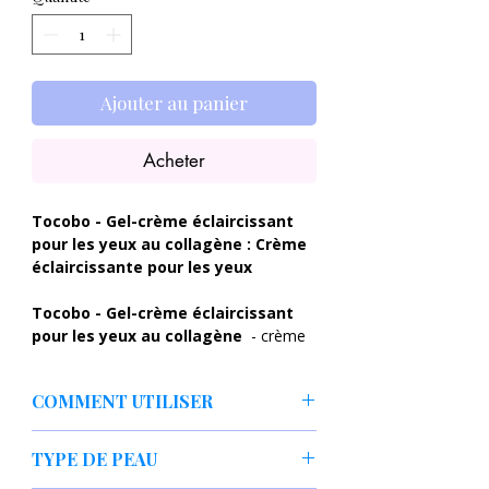
Ajouter au panier
Acheter
Tocobo - Gel-crème éclaircissant
pour les yeux au collagène : Crème
éclaircissante pour les yeux
Tocobo - Gel-crème éclaircissant
pour les yeux au collagène
- crème
éclaircissante pour les yeux avec une
formule gel. Fournit une hydratation et
COMMENT UTILISER
améliore l’élasticité de la peau. Il est à
base
d'hydrolat de lavande
apaisant .
1. Massage rafraîchissant des yeux
Il contient
de l'acide hyaluronique
,
TYPE DE PEAU
Étalez-le autour de vos yeux (os orbital),
qui maintient le niveau d'hydratation
tapotez doucement et massez jusqu'à