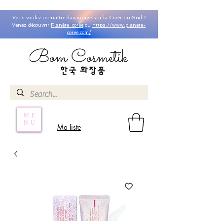
Vous voulez connaître davantage sur la Corée du Sud ?
Venez découvrir
Planète_coree
ou
https://www.planete-
coree.com/
ME
NU
Ma liste