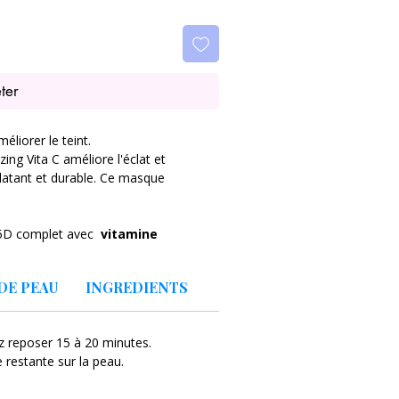
ter
éliorer le teint.
ing Vita C améliore l'éclat et
éclatant et durable. Ce masque
e 5D complet avec
vitamine
re formulé avec
des acides
 quantité de
vitamine C pure
, des
DE PEAU
INGREDIENTS
les sont combinés pour fournir une
la peau.
ine liposomique 5D
et
de la
ez reposer 15 à 20 minutes.
panthénol
et
de l'allantoïne
pour
 restante sur la peau.
iques
pour hydrater