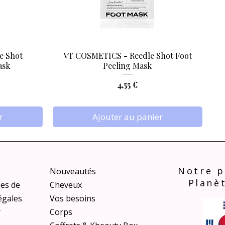
e Shot
VT COSMETICS - Reedle Shot Foot
Aperçu rapide
ask
Peeling Mask
Prix
4,55 €
r
Ajouter au panier
Notre p
Nouveautés
Planè
les de
Cheveux
égales
Vos besoins
r
Corps