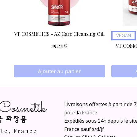
VT COSMETICS - AZ Care Cleansing Oil,
Aperçu rapide
VEGAN
Prix
19,22 €
VT COSME
Ajouter au panier
Livraisons offertes à partir de 
pour la France
Expédiés sous 24h depuis le sit
France sauf s/d/jf
nte, France