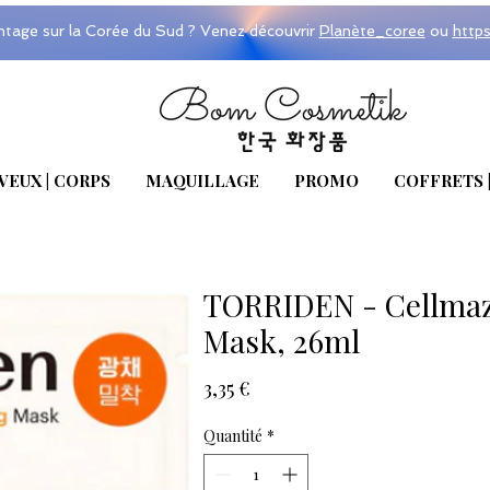
ntage sur la Corée du Sud ? Venez découvrir
Planète_coree
ou
http
VEUX | CORPS
MAQUILLAGE
PROMO
COFFRETS 
TORRIDEN - Cellmaz
Mask, 26ml
Prix
3,35 €
Quantité
*