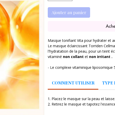
Ajouter au panier
Ache
Masque tonifiant Vita pour hydrater et am
Le masque éclaircissant Torriden Cellmaz
l'hydratation de la peau, pour un teint 
vitaminé
non collant
et
non irritant .
- Le complexe vitaminique liposomiqu
pure
et
dérivé de vitamine
est en out
hyaluroniques.
En plus d'augmenter la
COMMENT UTILISER
TYPE 
dérivés de vitamines de différentes tail
triple amélioration du teint uniforme de 
- Contient
du glutathion
,
de la vitam
1. Placez le masque sur la peau et laiss
niacinamide
pour éclaircir la peau, du
2. Retirez le masque et tapotez l'essence
apaiser, et
5 types d'acides hyaluron