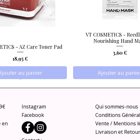
VT COSMETICS - Reedl
Aperçu rapide
Aperçu rapide
Nourishing Hand M
TICS - AZ Care Toner Pad
Prix
3,60 €
Prix
18,95 €
Ajouter au panier
Ajouter au panie
79€
Instagram
Qui sommes-nous
Facebook
Conditions Généra
e en
Vente / Mentions l
Livraison et Retou