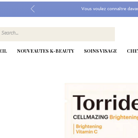
Vous voulez connaître dava
EIL
NOUVEAUTES K-BEAUTY
SOINS VISAGE
CHE