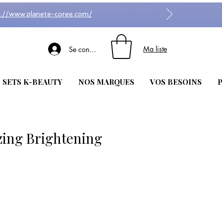
s://www.planete-coree.com/
Ma liste
Se connecter
| SETS K-BEAUTY
NOS MARQUES
VOS BESOINS
P
ing Brightening