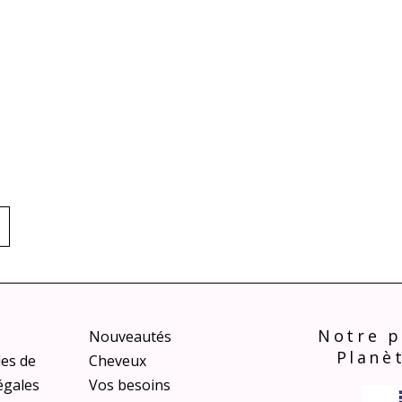
Notre p
Nouveautés
Planè
les de
Cheveux
égales
Vos besoins