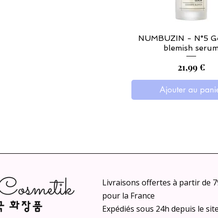
NUMBUZIN - N°5 G
blemish seru
Prix
21,99 €
Ajouter au pani
Livraisons offertes à partir de 
pour la France
Expédiés sous 24h depuis le sit