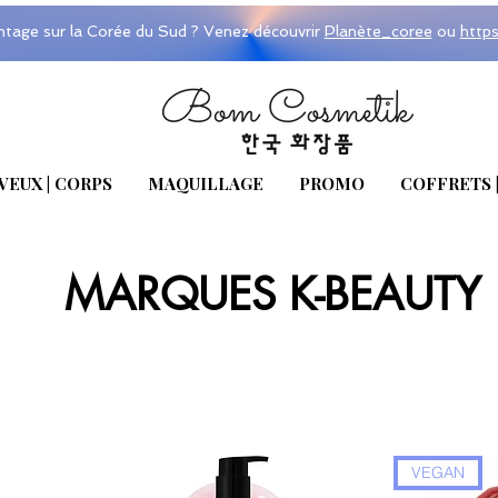
ntage sur la Corée du Sud ? Venez découvrir
Planète_coree
ou
http
VEUX | CORPS
MAQUILLAGE
PROMO
COFFRETS 
MARQUES K-BEAUTY
VEGAN