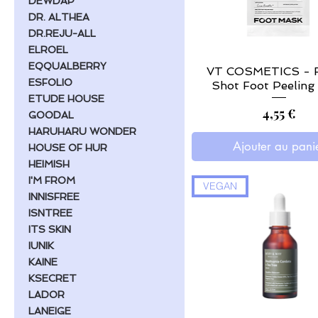
DEWDAP
DR. ALTHEA
DR.REJU-ALL
ELROEL
EQQUALBERRY
VT COSMETICS - R
ESFOLIO
Shot Foot Peeling
ETUDE HOUSE
Prix
4,55 €
GOODAL
HARUHARU WONDER
Ajouter au pani
HOUSE OF HUR
HEIMISH
I'M FROM
VEGAN
INNISFREE
ISNTREE
ITS SKIN
IUNIK
KAINE
KSECRET
LADOR
LANEIGE