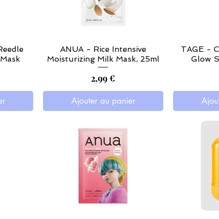
eedle
ANUA - Rice Intensive
TAGE - C
 Mask
Moisturizing Milk Mask, 25ml
Glow S
Prix
2,99 €
er
Ajouter au panier
Ajou