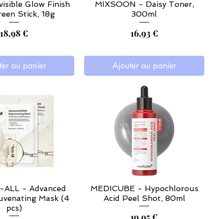
isible Glow Finish
MIXSOON - Daisy Toner,
een Stick, 18g
300ml
Prix
Prix
18,98 €
16,93 €
ter au panier
Ajouter au panier
-ALL - Advanced
MEDICUBE - Hypochlorous
venating Mask (4
Acid Peel Shot, 80ml
pcs)
Prix
19,95 €