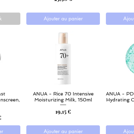
k
Ajouter au panier
Ajou
st
ANUA - Rice 70 Intensive
ANUA - PDR
unscreen,
Moisturizing Milk, 150ml
Hydrating C
Prix
19,15 €
promotionnel
€
er
Ajouter au panier
Ajou