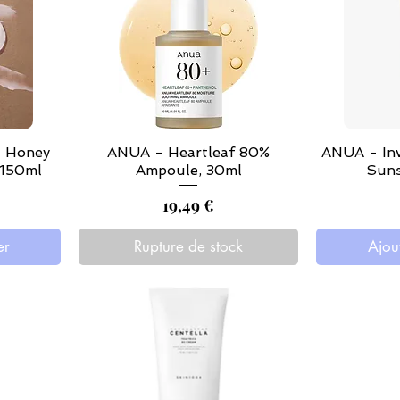
 Honey
ANUA - Heartleaf 80%
ANUA - Inv
 150ml
Ampoule, 30ml
Suns
Prix
19,49 €
er
Rupture de stock
Ajou