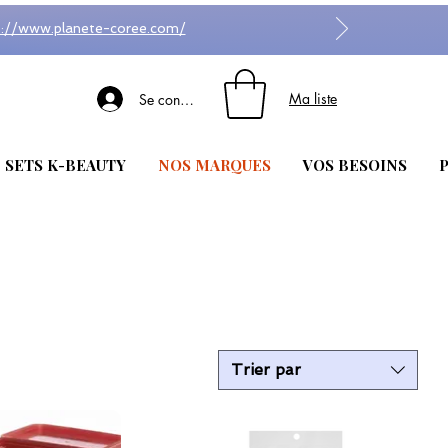
s://www.planete-coree.com/
Ma liste
Se connecter
| SETS K-BEAUTY
NOS MARQUES
VOS BESOINS
P
Trier par