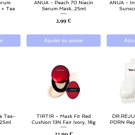
érum
ANUA - Peach 70 Niacin
ANUA - Inv
 + Tea
Serum Mask, 25ml
Sunscr
Prix
2,99 €
er
Ajouter au panier
Ajou
a Tea-
TIRTIR - Mask Fit Red
DR.REJU
125ml
Cushion 13N Fair Ivory, 18g
PDRN Reju
Prix
23,90 €