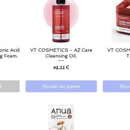
nic Acid
VT COSMETICS - AZ Care
VT COSME
ng Foam,
Cleansing Oil,
T
Prix
19,22 €
k
Ajouter au panier
Ajou