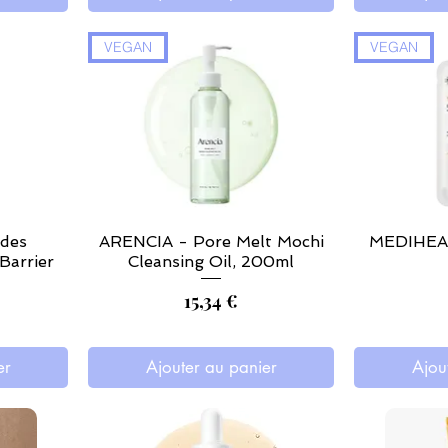
VEGAN
VEGAN
des
ARENCIA - Pore Melt Mochi
MEDIHEAL 
Barrier
Cleansing Oil, 200ml
Prix
15,34 €
er
Ajouter au panier
Ajou