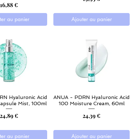
Prix
16,88 €
ter au panier
Ajouter au panier
N Hyaluronic Acid
ANUA - PDRN Hyaluronic Acid
apsule Mist, 100ml
100 Moisture Cream, 60ml
Prix
Prix
24,89 €
24,39 €
ter au panier
Ajouter au panier