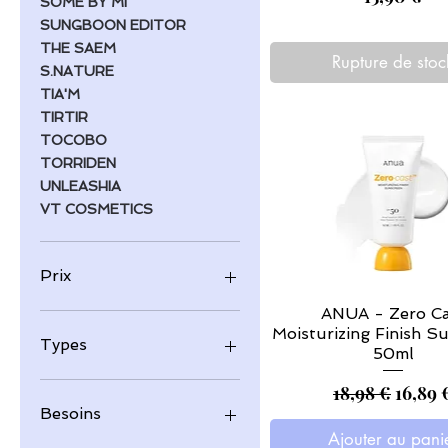
SOME BY MI
SUNGBOON EDITOR
THE SAEM
Rupture de stoc
S.NATURE
TIA'M
TIRTIR
TOCOBO
TORRIDEN
UNLEASHIA
VT COSMETICS
Prix
ANUA - Zero Ca
Moisturizing Finish S
0 €
100 €
Types
50ml
Accessoires
Prix original
Prix 
18,98 €
16,89 
Contours des Yeux
Besoins
Sérums
Ajouter au pani