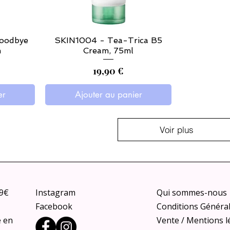
oodbye
SKIN1004 - Tea-Trica B5
m
Cream, 75ml
Prix
19,90 €
er
Ajouter au panier
Voir plus
79€
Instagram
Qui sommes-nous
Facebook
Conditions Généra
e en
Vente / Mentions l