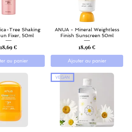
ica-Tree Shaking
ANUA - Mineral Weightless
un Fixer, 50ml
Finish Sunscreen 50ml
Prix
Prix
18,69 €
18,96 €
ter au panier
Ajouter au panier
VEGAN