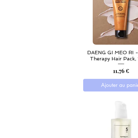
DAENG GI MEO RI -
Therapy Hair Pack,
Prix
11,76 €
Ajouter au pani