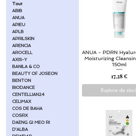
Tout
ABIB
ANUA
APIEU
APLB
APRILSKIN
ARENCIA
ANUA - PDRN Hyaluro
AROCELL
Moisturizing Cleansi
AXIS-Y
150ml
BANILA & CO
BEAUTY OF JOSEON
Prix
17,28 €
BENTON
BIODANCE
Rupture de stoc
CENTELLIAN24
CELIMAX
COS DE BAHA
COSRX
DAENG GI MEO RI
D'ALBA