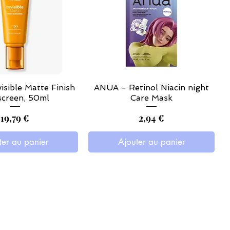
isible Matte Finish
ANUA - Retinol Niacin night
creen, 50ml
Care Mask
Prix
Prix
19,79 €
2,94 €
ter au panier
Ajouter au panier