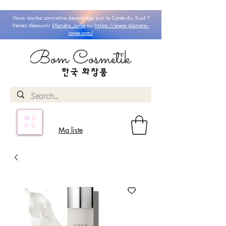
Vous voulez connaître davantage sur la Corée du Sud ?
Venez découvrir
Planète_coree
ou
https://www.planete-
coree.com/
ME
NU
Ma liste