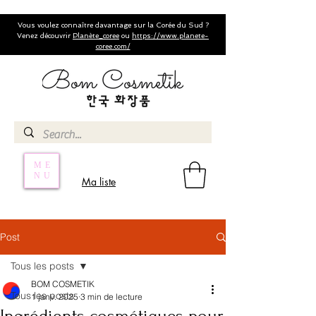
Vous voulez connaître davantage sur la Corée du Sud ?
Venez découvrir
Planète_coree
ou
https://www.planete-
coree.com/
ME
NU
Ma liste
Post
Tous les posts
BOM COSMETIK
Tous les posts
1 janv. 2025
3 min de lecture