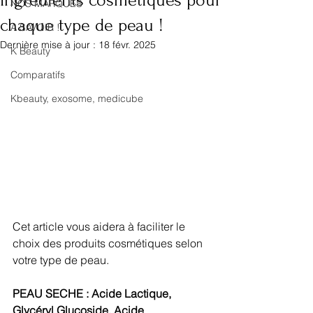
Ingrédients cosmétiques pour
NOS MARQUES
chaque type de peau !
A SAVOIR !
Dernière mise à jour :
18 févr. 2025
K Beauty
Comparatifs
Kbeauty, exosome, medicube
Cet article vous aidera à faciliter le 
choix des produits cosmétiques selon 
votre type de peau.
PEAU SECHE : Acide Lactique, 
Glycéryl Glucoside, Acide 