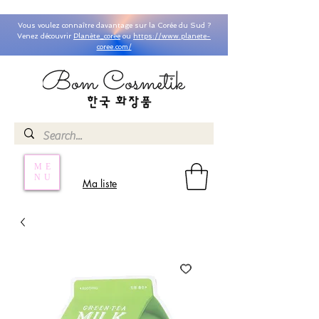
Vous voulez connaître davantage sur la Corée du Sud ?
Venez découvrir
Planète_coree
ou
https://www.planete-
coree.com/
ME
NU
Ma liste