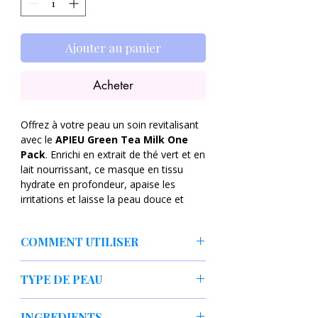
Ajouter au panier
Acheter
Offrez à votre peau un soin revitalisant
avec le
APIEU Green Tea Milk One
Pack
. Enrichi en extrait de thé vert et en
lait nourrissant, ce masque en tissu
hydrate en profondeur, apaise les
irritations et laisse la peau douce et
lumineuse. Idéal pour les peaux
fatiguées ou sensibles.
COMMENT UTILISER
Bienfaits du masque visage thé
Nettoyez soigneusement votre
vert APIEU
TYPE DE PEAU
visage.
Hydratation intense
: Le lait et les
Dépliez le masque et appliquez-le
agents hydratants nourrissent la
Tout type de peau
uniformément.
INGREDIENTS