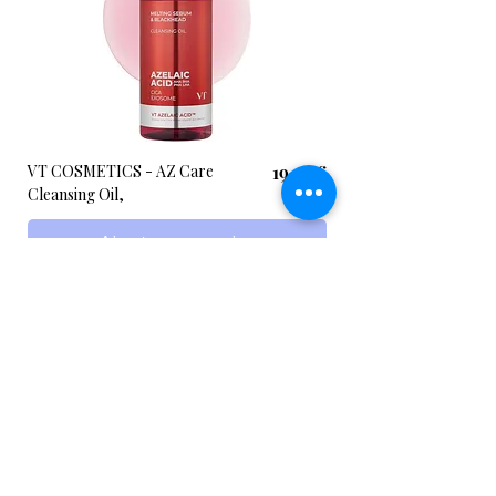
Prix
VT COSMETICS - AZ Care
19,22 €
Cleansing Oil,
Ajouter au panier
Villepinte, France
Notre partenaire
Planète corée