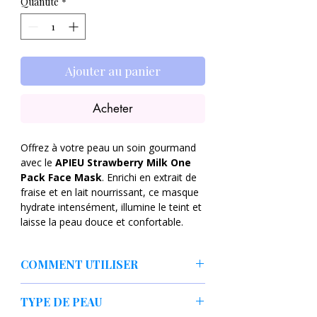
Quantité
*
Ajouter au panier
Acheter
Offrez à votre peau un soin gourmand
avec le
APIEU Strawberry Milk One
Pack Face Mask
. Enrichi en extrait de
fraise et en lait nourrissant, ce masque
hydrate intensément, illumine le teint et
laisse la peau douce et confortable.
Idéal pour revitaliser les peaux fatiguées
et leur redonner un éclat naturel.
COMMENT UTILISER
Bienfaits du masque visage fraise
Nettoyez soigneusement le visage et
APIEU
TYPE DE PEAU
hydratez-le avec un tonique. Placer le
Hydratation intense
: Le lait et les