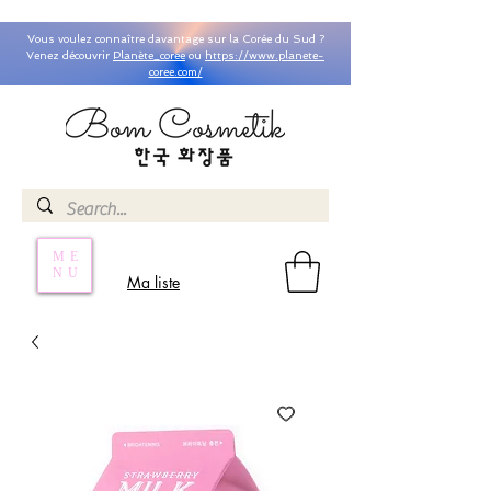
Vous voulez connaître davantage sur la Corée du Sud ?
Venez découvrir
Planète_coree
ou
https://www.planete-
coree.com/
ME
NU
Ma liste