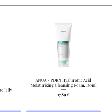
ANUA - PDRN Hyaluronic Acid
Aperçu rapide
Moisturizing Cleansing Foam, 150ml
e Jelly
Prix
17,89 €