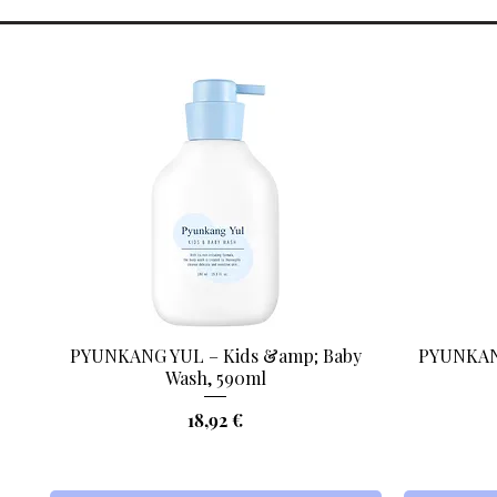
PYUNKANG YUL – Kids &amp; Baby
PYUNKANG
Aperçu rapide
Wash, 590ml
Prix
18,92 €