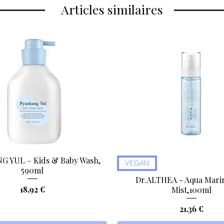
Articles similaires
 YUL – Kids & Baby Wash,
Aperçu rapide
Aperçu rapide
VEGAN
590ml
Dr.ALTHEA - Aqua Marin
Prix
18,92 €
Mist,100ml
Prix
21,36 €