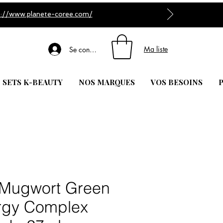
s://www.planete-coree.com/
Ma liste
Se connecter
| SETS K-BEAUTY
NOS MARQUES
VOS BESOINS
P
 Mugwort Green
ergy Complex