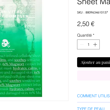
Sheet Ma
SKU : 8809634610157
Prix
2,50 €
Quantité
*
Ajouter au pan
COMMENT UTILI
Appliquez le patch
TYPE DE PEAU