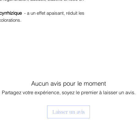
Suffruticosa, Extra
ycyrrhizique
- a un effet apaisant, réduit les
Oleracea Capitata (
colorations.
d'Hibiscus Esculent
Spinacia Oleracea 
d'Oleracea Italica 
d'Artemisia Prince
trométhamine, laur
10, hydroxyacétop
glycol , gomme xa
caramel, glycyrrhi
dipotassique , éth
Aucun avis pour le moment
Partagez votre expérience, soyez le premier à laisser un avis.
Laisser un avis