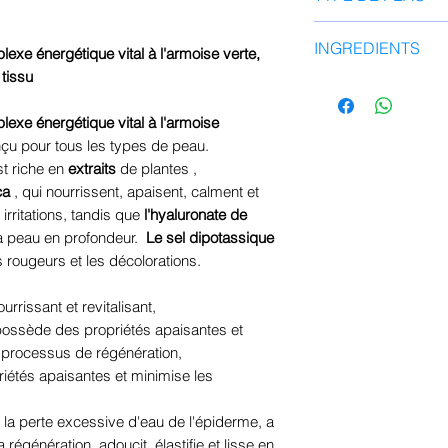
laissez agir 15 à 2
écoulé, retirez-le 
tous types de p
INGREDIENTS
l'essence restante.
exe énergétique vital à l'armoise verte,
tissu
Extrait d'Artemisi
Glycol , Glycérine 
exe énergétique vital à l'armoise
Glycol , Extrait de 
çu pour tous les types de peau.
feuille de Melia A
st riche en
extraits
de plantes ,
sodium , Extrait d
ca
, qui nourrissent, apaisent, calment et
Cuspidatum, Extrai
irritations, tandis que
l'hyaluronate de
Baicalensis , Extra
 la peau en profondeur.
Le sel dipotassique
Azadirachta, Extrai
s rougeurs et les décolorations.
Sinensis , Extrait 
Uralensis (Réglisse
ourrissant et revitalisant,
d'Eucalyptus Globul
ossède des propriétés apaisantes et
Chamomilla Recutita
s processus de régénération,
feuille de Rosmarin
iétés apaisantes et minimise les
Dextrine, Huile ess
(Sauge), Huile ess
e la perte excessive d'eau de l'épiderme, a
a régénération, adoucit, élastifie et lisse en
Mexicana, Extrait 