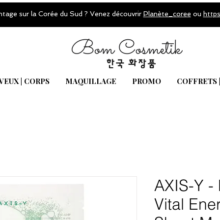
ntage sur la Corée du Sud ? Venez découvrir
Planète_coree
ou
http
VEUX | CORPS
MAQUILLAGE
PROMO
COFFRETS 
AXIS-Y -
Vital En