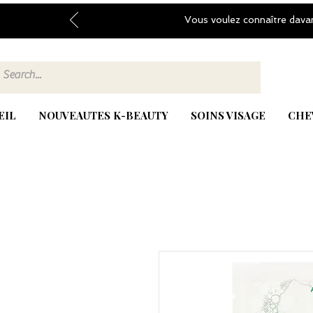
Vous voulez connaître dava
EIL
NOUVEAUTES K-BEAUTY
SOINS VISAGE
CHE