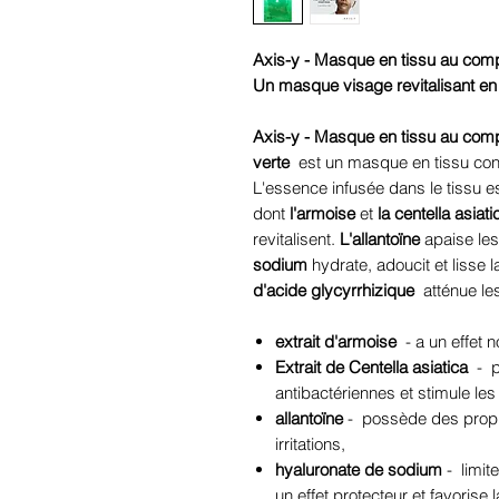
Axis-y - Masque en tissu au compl
Un masque visage revitalisant en 
Axis-y - Masque en tissu au compl
verte
est un masque en tissu con
L'essence infusée dans le tissu e
dont
l'armoise
et
la centella asiati
revitalisent.
L'allantoïne
apaise les 
sodium
hydrate, adoucit et lisse
d'acide glycyrrhizique
atténue le
extrait d'armoise
- a un effet n
Extrait de Centella asiatica
-
p
antibactériennes et stimule le
allantoïne
-
possède des propr
irritations,
hyaluronate de sodium
-
limit
un effet protecteur et favorise l