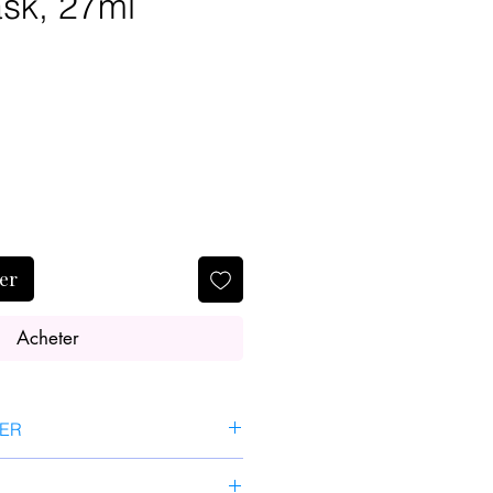
sk, 27ml
ier
Acheter
SER
 sur une peau nettoyée et