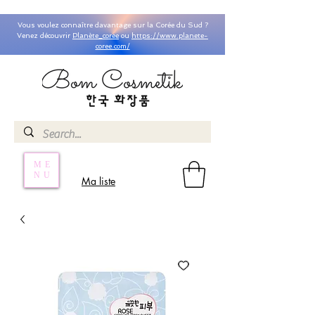
Vous voulez connaître davantage sur la Corée du Sud ?
Venez découvrir
Planète_coree
ou
https://www.planete-
coree.com/
ME
NU
Ma liste