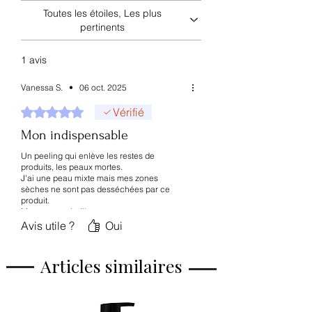
régule la sécrétion de sébum,
profondément.
Toutes les étoiles, Les plus
lisse la peau,
pertinents
hydrate
.
1 avis
Vanessa S.
•
06 oct. 2025
Noté 5 sur 5.
Vérifié
Mon indispensable
Un peeling qui enlève les restes de
produits, les peaux mortes.
J'ai une peau mixte mais mes zones
sèches ne sont pas desséchées par ce
produit.
Ma peau ne tiraille pas.
J'ai deux tubes qui attendent dans mon
Avis utile ?
Oui
placard et un troisième dans ma douche.
Découvert en pharmacie, j'ai profité des
prix sur Bom Cosmetik pour me faire un
Articles similaires
stock 😜