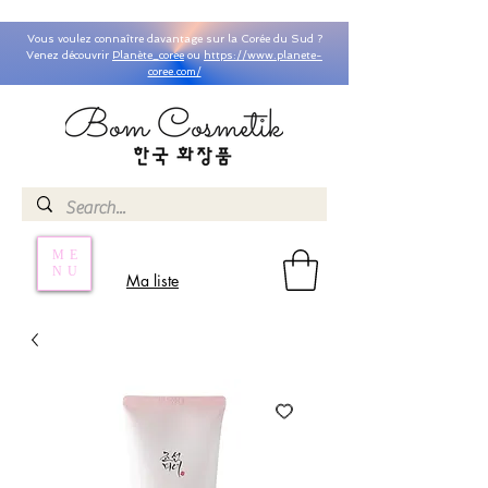
Vous voulez connaître davantage sur la Corée du Sud ?
Venez découvrir
Planète_coree
ou
https://www.planete-
coree.com/
ME
NU
Ma liste