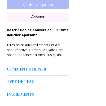
Ajouter au panier
Acheter
Description de Conversion : L'Ultime
Bouclier Apaisant
Dites adieu aux tiraillements et à la
peau réactive. L’Ampoule Hydro Cera-
nol de Biodance est bien plus qu’un
simple sérum hydratant : c’est une
thérapie de choc pour les barrières
COMMENT UTILISER
cutanées affaiblies. Sa formule
révolutionnaire fusionne le complexe
Appliquer le produit sur la peau du
breveté Cera-nol (Céramides + Pant
TYPE DE PEAU
visage nettoyée, masser doucement,
hénol) avec un système d'hydratation
puis appliquer la crème.
multicouche.
peau sèche,
INGREDIENTS
peau sujette aux irritations,
Contrairement aux sérums classiques,
barrière hydrolipidique perturbée.
Note : Formule sans ingrédients
elle utilise du panthénol de bas poids