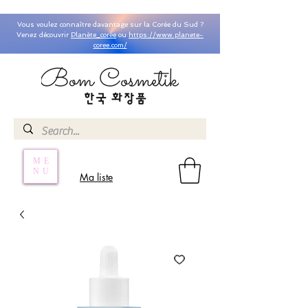
Vous voulez connaître davantage sur la Corée du Sud ?
Venez découvrir
Planète_coree
ou
https://www.planete-
coree.com/
ME
NU
Ma liste