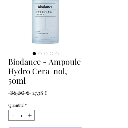
Biodance - Ampoule
Hydro Cera-nol,
50ml
Prix
Prix
 36,50 € 
27,38 €
original
promotionnel
Quantité
*