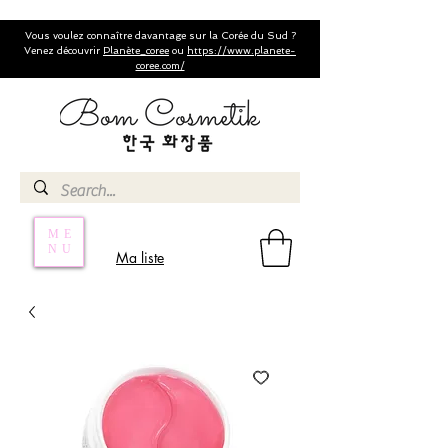
Vous voulez connaître davantage sur la Corée du Sud ?
Venez découvrir
Planète_coree
ou
https://www.planete-
coree.com/
ME
NU
Ma liste