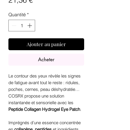
21,36 €
Quantité
*
Ajouter au panier
Acheter
Le contour des yeux révèle les signes
de fatigue avant tout le reste : ridules,
poches, cernes, peau déshydratée…
COSRX propose une solution
instantanée et sensorielle avec les
Peptide Collagen Hydrogel Eye Patch
.
Imprégnés d’une essence concentrée
en
collagène
,
peptides
et ingrédients