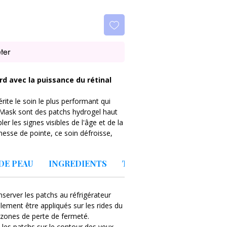
ter
rd avec la puissance du rétinal
ite le soin le plus performant qui
 Mask sont des patchs hydrogel haut
 les signes visibles de l'âge et de la
unesse de pointe, ce soin défroisse,
e.
DE PEAU
INGREDIENTS
TEXTURE
ye Mask sont-ils indispensables ?
r la peau en surface, ils ciblent
s ridules grâce à une formulation
nserver les patchs au réfrigérateur
lement être appliqués sur les rides du
es zones de perte de fermeté.
: Jusqu'à 11 fois plus rapide et
z les patchs sur le contour des yeux