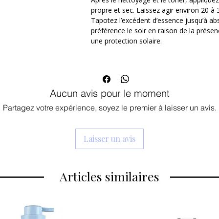
efficace que le rétinol classique, le r
propre et sec. Laissez agir environ 20 à 
production de collagène. Il réduit vis
Tapotez l’excédent d’essence jusqu’à abs
patte d'oie et raffermit la peau fine 
préférence le soir en raison de la présen
d'irritation.
une protection solaire.
Effet Tenseur & Élastique (Boosting C
adénosine, les ARENCIA Retinal Boo
véritable mini-lift. Ils boostent la f
paupières inférieures relâchées.
Technologie Hydrogel Seconde Peau 
Aucun avis pour le moment
aux contours du visage. Leur matrice h
manière prolongée et profonde, tou
Partagez votre expérience, soyez le premier à laisser un avis.
les poches et en atténuant la couleur
Un traitement ciblé, sensoriel et ultra-fra
Laisser un avis
Dès l'application, les ARENCIA Retinal 
rafraîchissant immédiat qui réveille les 
matin. C’est le secret parfait pour efface
Articles similaires
préparer la peau avant le maquillage.
Les bénéfices clés :
Format généreux de 60 patchs (30 pa
intensive d'un mois.