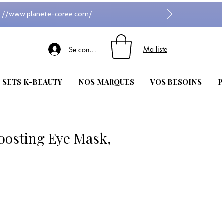
s://www.planete-coree.com/
Ma liste
Se connecter
| SETS K-BEAUTY
NOS MARQUES
VOS BESOINS
P
oosting Eye Mask,