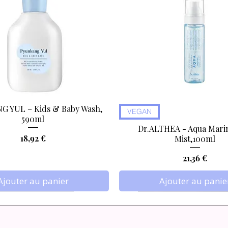
Formulation optimisée pour minimiser 
rétinoïdes.
Convient aux peaux matures, fatigué
prévenir le vieillissement du regard.
 YUL – Kids & Baby Wash,
Aperçu rapide
Aperçu rapide
VEGAN
590ml
Dr.ALTHEA - Aqua Marin
Prix
18,92 €
Mist,100ml
Prix
21,36 €
Ajouter au panier
Ajouter au panie