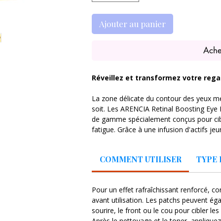
Ajouter au panier
Ache
Réveillez et transformez votre rega
La zone délicate du contour des yeux mér
soit. Les ARENCIA Retinal Boosting Eye
de gamme spécialement conçus pour cibler
fatigue. Grâce à une infusion d'actifs je
lifte et illumine le regard en un seul gest
COMMENT UTILISER
TYPE 
Pourquoi les ARENCIA Retinal Boosting E
Ces patchs ne se contentent pas d'hydrate
directement le relâchement cutané et le
Pour un effet rafraîchissant renforcé, co
experte :
avant utilisation. Les patchs peuvent éga
sourire, le front ou le cou pour cibler l
Le pouvoir du Rétinal (Rétinaldéhyde) 
Après le nettoyage et le toner, applique