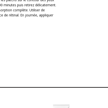
étinal stimule intensément la
30 minutes puis retirez délicatement.
iblement la profondeur des rides de la
orption complète. Utiliser de
du contour de l'œil sans causer
ce de rétinal. En journée, appliquer
omplex) : Enrichis en peptides et en
sting Eye Mask agissent comme un
ermeté et redonnent du rebondi aux
: Les patchs adhèrent parfaitement
ydrogel fraîche libère les actifs de
t en décongestionnant immédiatement
 des cernes.
is
Boosting Eye Mask procurent un effet
regards fatigués et les yeux gonflés du
r les nuits trop courtes ou pour
ires) pour une cure de jouvence