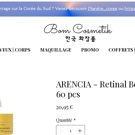
ntage sur la Corée du Sud ? Venez découvrir
Planète_coree
ou
http
VEUX | CORPS
MAQUILLAGE
PROMO
COFFRETS 
ARENCIA - Retinal B
60 pcs
Prix
20,95 €
Quantité
*