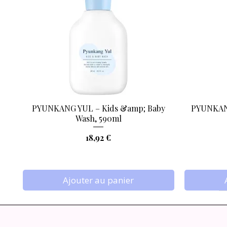
PYUNKANG YUL – Kids &amp; Baby
PYUNKANG
Aperçu rapide
Wash, 590ml
Prix
18,92 €
Ajouter au panier