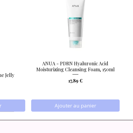
la sensibilité souvent liée aux
es ou à toute personne souhaitant
ANUA - PDRN Hyaluronic Acid
Aperçu rapide
Moisturizing Cleansing Foam, 150ml
e Jelly
Prix
17,89 €
r
Ajouter au panier