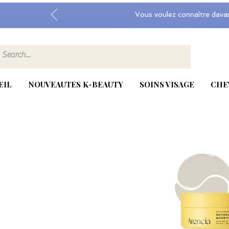
Vous voulez connaître dava
EIL
NOUVEAUTES K-BEAUTY
SOINS VISAGE
CHE