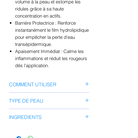
volume à la peau et estompe les
ridules grâce à sa haute
concentration en actifs.
Barrière Protectrice : Renforce
instantanément le film hydrolipidique
pour empêcher la perte d'eau
transépidermique.
Apaisement Immédiat : Calme les
inflammations et réduit les rougeurs
dès l'application.
COMMENT UTILISER
Après le nettoyage
et
TYPE DE PEAU
l’application de votre toner, sérum
ou ampoule, prélevez une petite
Peau sèche ➝ ✔
INGREDIENTS
quantité de crème.
Peau mature ➝ ✔
Appliquez sur l’ensemble du
Peau sensible ➝ ✔
Note : Cette liste est basée sur la
visage
, en insistant sur les zones
Peau mixte ➝ ✔
formulation la plus récente du