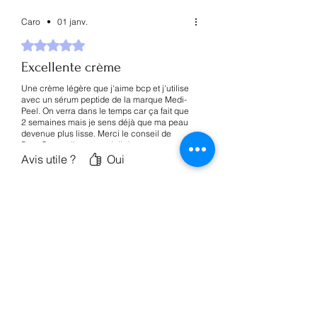
Tripeptide de cuivre-1, Palmitoyl
Pentapeptide-4.
Caro
•
01 janv.
Noté 5 sur 5.
Excellente crème
Une crème légère que j'aime bcp et j'utilise
avec un sérum peptide de la marque Medi-
Peel. On verra dans le temps car ça fait que
2 semaines mais je sens déjà que ma peau
devenue plus lisse. Merci le conseil de
Bom Cosmetik pour ce joli duo.
Avis utile ?
Oui
Articles similaires