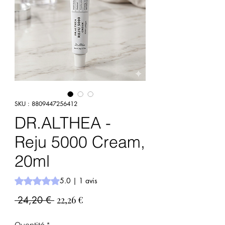
SKU : 8809447256412
DR.ALTHEA -
Reju 5000 Cream,
20ml
La note est de 5.0 sur cinq étoiles selon 1 avis
5.0 | 1 avis
Prix
Prix
 24,20 € 
22,26 €
original
promotionnel