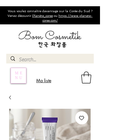
Vous voulez connaître davantage sur la Corée du Sud ?
Venez découvrir
Planète_coree
ou
https://www.planete-
coree.com/
ME
NU
Ma liste